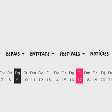
ESPAIS
ENTITATS
FESTIVALS
NOTÍCIES
Dv
Ds
Dg
Dl
Dm
Dc
Dj
Dv
Ds
Dg
Dl
Dm
Dc
Dj
D
7
8
9
10
11
12
13
14
15
16
17
18
19
20
2
Dilluns 17 d'agost