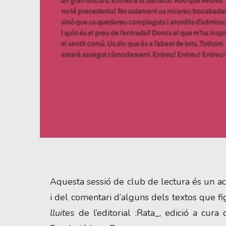
Diapositiva 1 de 1
Aquesta sessió de club de lectura és un aco
i del comentari d’alguns dels textos que f
lluites
de l’editorial :Rata_, edició a cur