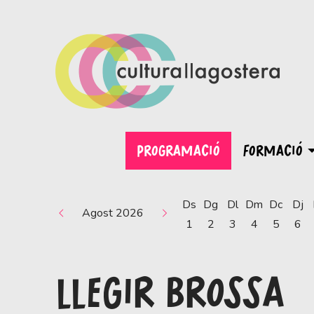
PROGRAMACIÓ
FORMACIÓ
Ds
Dg
Dl
Dm
Dc
Dj
Agost 2026
1
2
3
4
5
6
LLEGIR BROSSA