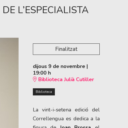
 DE L’ESPECIALISTA
Finalitzat
dijous 9 de novembre
|
19:00 h
Biblioteca Julià Cutiller
Biblioteca
La vint-i-setena edició del
Correllengua es dedica a la
figura de
Joan Brossa
, el