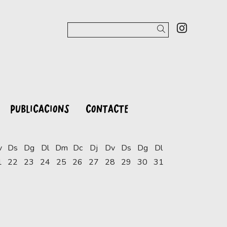
Link a 
Cercar
PUBLICACIONS
CONTACTE
v
Ds
Dg
Dl
Dm
Dc
Dj
Dv
Ds
Dg
Dl
1
22
23
24
25
26
27
28
29
30
31