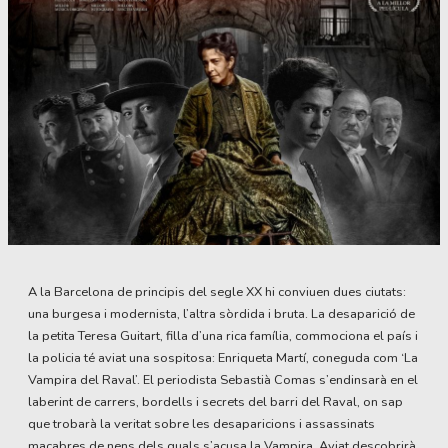
Diapositiva 1 de 1
A la Barcelona de principis del segle XX hi conviuen dues ciutats:
una burgesa i modernista, l’altra sòrdida i bruta. La desaparició de
la petita Teresa Guitart, filla d’una rica família, commociona el país i
la policia té aviat una sospitosa: Enriqueta Martí, coneguda com ‘La
Vampira del Raval’. El periodista Sebastià Comas s’endinsarà en el
laberint de carrers, bordells i secrets del barri del Raval, on sap
que trobarà la veritat sobre les desaparicions i assassinats
macabres de nens dels quals s’acusa la Vampira. Aviat descobrirà