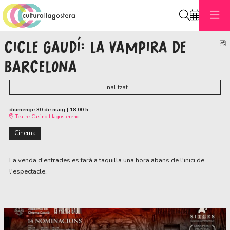
Cerca
CICLE GAUDÍ: LA VAMPIRA DE
C
BARCELONA
Finalitzat
diumenge 30 de maig
|
18:00 h
Teatre Casino Llagosterenc
Cinema
La venda d'entrades es farà a taquilla una hora abans de l'inici de
l'espectacle.