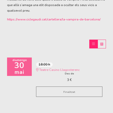
que allà s’amaga una elit disposada a ocultar els seus vicis a
qualsevol preu.
https://www.ciclegaudi.cat/cartellera/la-vampira-de-barcelona/
diumenge
30
18:00 h
Teatre Casino Llagosterenc
mai
Des de
3 €
Finalitzat