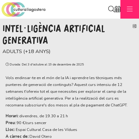
Cerca
INTEL·LIGÈNCIA ARTIFICIAL
C
GENERATIVA
ADULTS (+18 ANYS)
Durada:
Del 3 d'octubre al 19 de desembre de 2025
Vols endinsar-te en el món de la IA i aprendre les tècniques més
punteres de generació de continguts? Aquest curs intensiu de 12
setmanes t'ofereix tot el que necessites per explorar el camp de la
intel·ligència artificial generativa. Per a la realització del curs es
recomana subscriure's dos mesos al pla de pagament de ChatGPT.
Horari:
divendres, de 19.30 a 21 h
Preu:
90 €/curs sencer
Lloc:
Espai Cultural Casa de les Vídues
A càrrec de:
David Otero