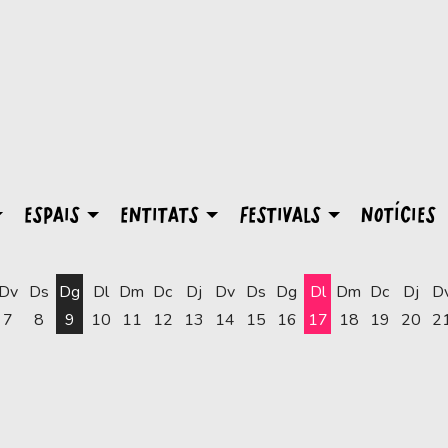
ESPAIS
ENTITATS
FESTIVALS
NOTÍCIES
Dv
Ds
Dg
Dl
Dm
Dc
Dj
Dv
Ds
Dg
Dl
Dm
Dc
Dj
D
7
8
9
10
11
12
13
14
15
16
17
18
19
20
2
Dilluns 17 d'agost