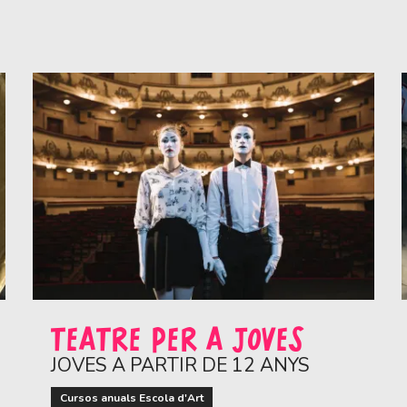
TEATRE PER A JOVES
JOVES A PARTIR DE 12 ANYS
Cursos anuals Escola d'Art