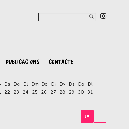
Link a 
Cercar
PUBLICACIONS
CONTACTE
v
Ds
Dg
Dl
Dm
Dc
Dj
Dv
Ds
Dg
Dl
1
22
23
24
25
26
27
28
29
30
31