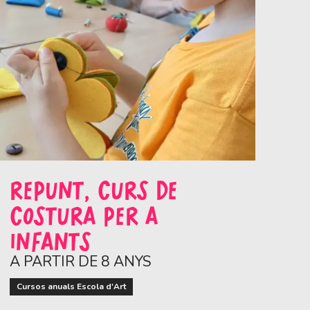
REPUNT, CURS DE
COSTURA PER A
INFANTS
A PARTIR DE 8 ANYS
Cursos anuals Escola d'Art