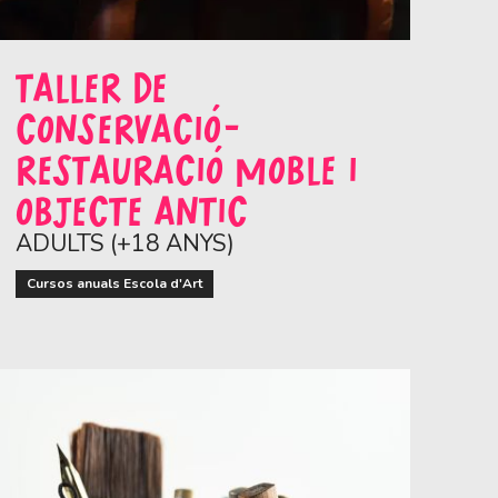
TALLER DE
CONSERVACIÓ-
RESTAURACIÓ MOBLE I
OBJECTE ANTIC
ADULTS (+18 ANYS)
Cursos anuals Escola d'Art