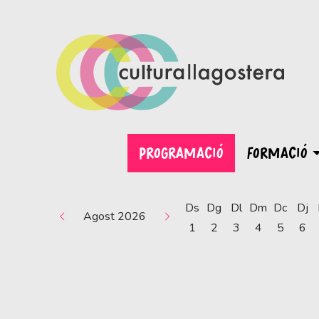
PROGRAMACIÓ
FORMACIÓ
Ds
Dg
Dl
Dm
Dc
Dj
Agost 2026
1
2
3
4
5
6