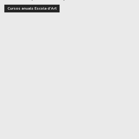
Cursos anuals Escola d'Art