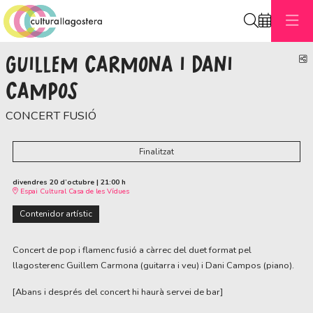
Cerca
GUILLEM CARMONA I DANI
C
CAMPOS
CONCERT FUSIÓ
Finalitzat
divendres 20 d’octubre
|
21:00 h
Espai Cultural Casa de les Vídues
Contenidor artístic
Concert de pop i flamenc fusió a càrrec del duet format pel
llagosterenc Guillem Carmona (guitarra i veu) i Dani Campos (piano).
[Abans i després del concert hi haurà servei de bar]