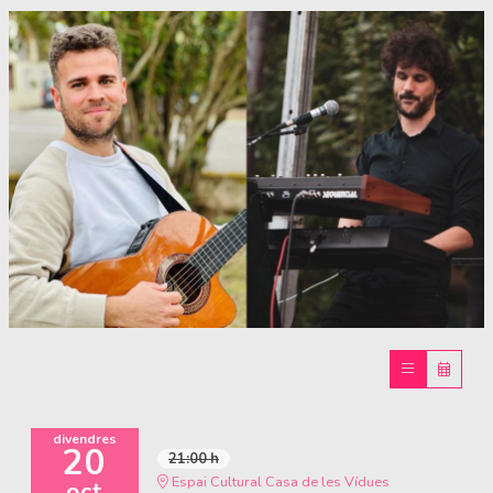
Diapositiva 1 de 1
divendres
20
21:00 h
Espai Cultural Casa de les Vídues
oct