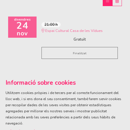
divendres
24
21:00 h
Espai Cultural Casa de les Vídues
nov
Gratuït
Finalitzat
Informació sobre cookies
Utilitzem cookies pròpies i de tercers per al correcte funcionament del
lloc web, i si ens dona el seu consentiment, també farem servir cookies
per recopilar dades de les seves visites per obtenir estadístiques
ÀREA DE CULTURA
agregades per millorar els nostres serveis i mostrar publicitat
Olivareta, 38 · T. 972 83 00 05
cultura@llagostera.cat
relacionada amb les seves preferències a partir dels seus hàbits de
navegació.
Sitemap
|
Avís Legal
|
Ús de Cookies
|
Contactar