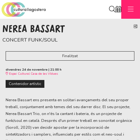
Cerca
NEREA BASSART
C
CONCERT FUNK/SOUL
Finalitzat
divendres 24 de novembre
|
21:00 h
Espai Cultural Casa de les Vídues
Contenidor artístic
Nerea Bassart ens presenta en solitari avançaments del seu proper
treball, conjuntament amb temes del seu darrer disc. El seu projecte,
Nerea Bassart Trio, on n'és la cantant i bateria, és un projecte de
funk/soul en català. Després d'un primer treball en sonoritat orgànica
(Soroll, 2020) van decidir apostar per la incorporació de
sintetitzadors i samplers, influenciats per estils com el neo-soul i