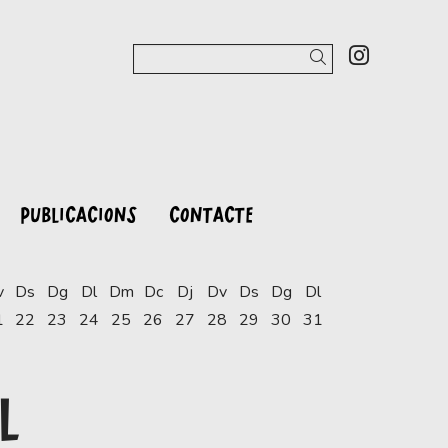
Link a 
Cercar
PUBLICACIONS
CONTACTE
v
Ds
Dg
Dl
Dm
Dc
Dj
Dv
Ds
Dg
Dl
1
22
23
24
25
26
27
28
29
30
31
L