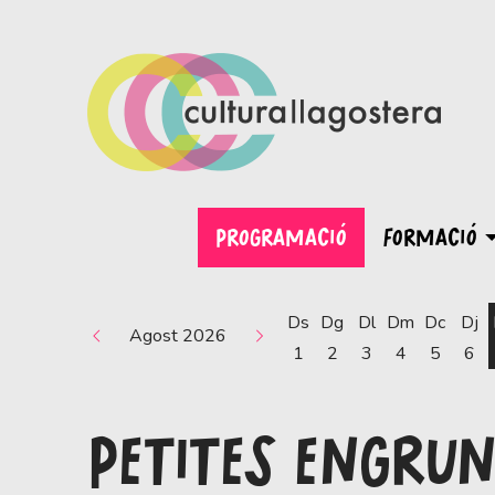
PROGRAMACIÓ
FORMACIÓ
Ds
Dg
Dl
Dm
Dc
Dj
Agost 2026
1
2
3
4
5
6
PETITES ENGRUN