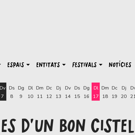
ESPAIS
ENTITATS
FESTIVALS
NOTÍCIES
Dv
Ds
Dg
Dl
Dm
Dc
Dj
Dv
Ds
Dg
Dl
Dm
Dc
Dj
D
7
8
9
10
11
12
13
14
15
16
17
18
19
20
2
Dilluns 17 d'agost
ES D'UN BON CISTEL