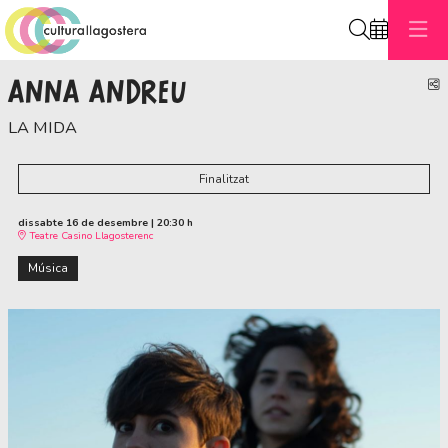
Cerca
ANNA ANDREU
C
LA MIDA
Finalitzat
dissabte 16 de desembre
|
20:30 h
Teatre Casino Llagosterenc
Música