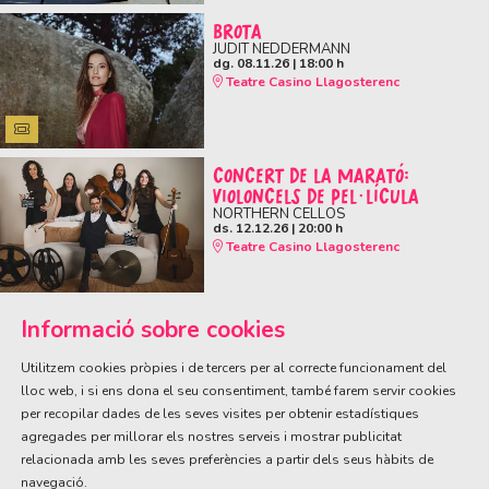
BROTA
JUDIT NEDDERMANN
dg. 08.11.26
|
18:00 h
Teatre Casino Llagosterenc
CONCERT DE LA MARATÓ:
VIOLONCELS DE PEL·LÍCULA
NORTHERN CELLOS
ds. 12.12.26
|
20:00 h
Teatre Casino Llagosterenc
Informació sobre cookies
Utilitzem cookies pròpies i de tercers per al correcte funcionament del
lloc web, i si ens dona el seu consentiment, també farem servir cookies
per recopilar dades de les seves visites per obtenir estadístiques
ÀREA DE CULTURA
agregades per millorar els nostres serveis i mostrar publicitat
Olivareta, 38 · T. 972 83 00 05
cultura@llagostera.cat
relacionada amb les seves preferències a partir dels seus hàbits de
navegació.