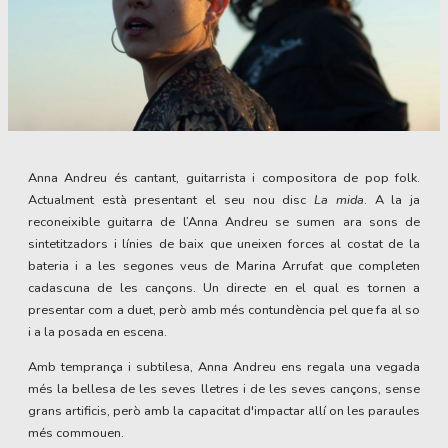
Diapositiva 1 de 1
Anna Andreu és cantant, guitarrista i compositora de pop folk.
Actualment està presentant el seu nou disc
La mida
. A la ja
reconeixible guitarra de l’Anna Andreu se sumen ara sons de
sintetitzadors i línies de baix que uneixen forces al costat de la
bateria i a les segones veus de Marina Arrufat que completen
cadascuna de les cançons. Un directe en el qual es tornen a
presentar com a duet, però amb més contundència pel que fa al so
i a la posada en escena.
Amb temprança i subtilesa, Anna Andreu ens regala una vegada
més la bellesa de les seves lletres i de les seves cançons, sense
grans artificis, però amb la capacitat d'impactar allí on les paraules
més commouen.