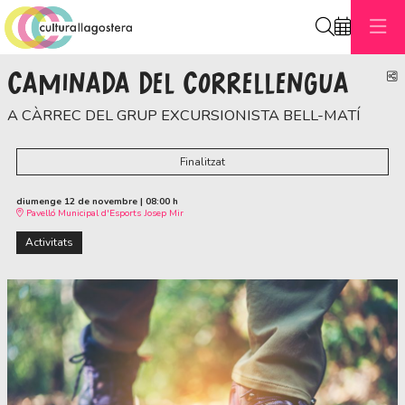
Cerca
CAMINADA DEL CORRELLENGUA
C
A CÀRREC DEL GRUP EXCURSIONISTA BELL-MATÍ
Finalitzat
diumenge 12 de novembre
|
08:00 h
Pavelló Municipal d'Esports Josep Mir
Activitats