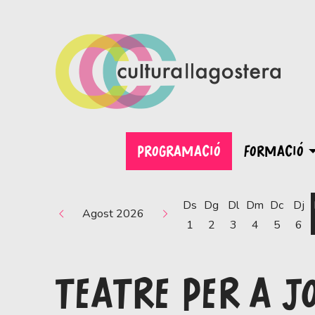
PROGRAMACIÓ
FORMACIÓ
Ds
Dg
Dl
Dm
Dc
Dj
Agost 2026
1
2
3
4
5
6
TEATRE PER A J