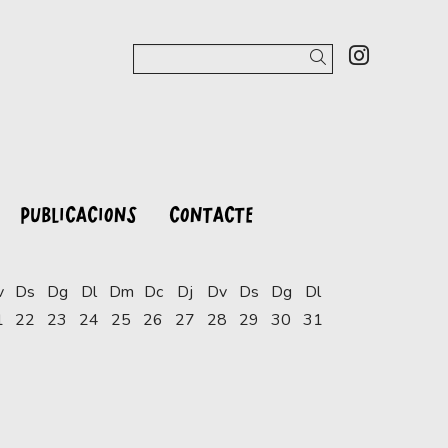
Link a 
Cercar
PUBLICACIONS
CONTACTE
v
Ds
Dg
Dl
Dm
Dc
Dj
Dv
Ds
Dg
Dl
1
22
23
24
25
26
27
28
29
30
31