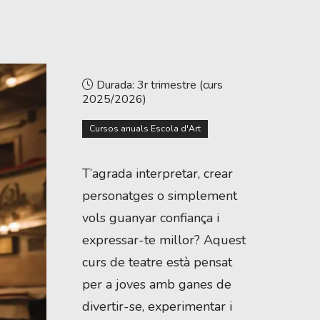
Durada:
3r trimestre (curs
2025/2026)
Cursos anuals Escola d'Art
T’agrada interpretar, crear
personatges o simplement
vols guanyar confiança i
expressar-te millor? Aquest
curs de teatre està pensat
per a joves amb ganes de
divertir-se, experimentar i