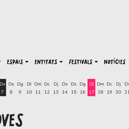
ESPAIS
ENTITATS
FESTIVALS
NOTÍCIES
Dv
Ds
Dg
Dl
Dm
Dc
Dj
Dv
Ds
Dg
Dl
Dm
Dc
Dj
D
7
8
9
10
11
12
13
14
15
16
17
18
19
20
2
Dilluns 17 d'agost
OVES