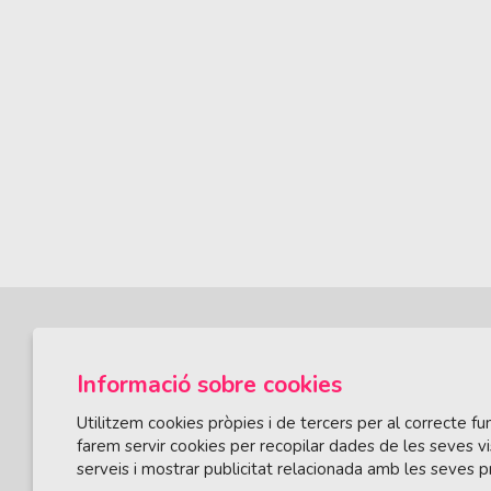
Informació sobre cookies
Utilitzem cookies pròpies i de tercers per al correcte 
farem servir cookies per recopilar dades de les seves vi
serveis i mostrar publicitat relacionada amb les seves p
ÀREA DE CULTURA