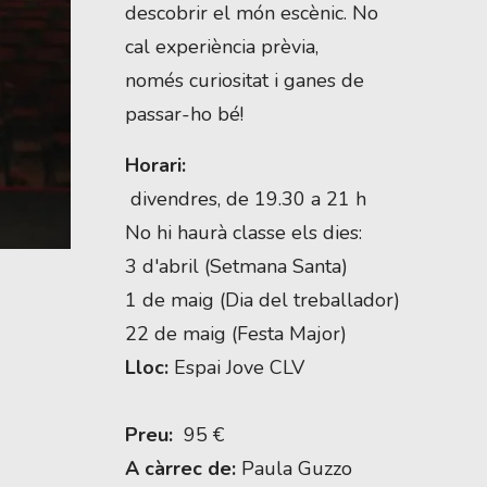
descobrir el món escènic. No
cal experiència prèvia,
només curiositat i ganes de
passar-ho bé!
Horari:
 divendres, de 19.30 a 21 h
No hi haurà classe els dies:
3 d'abril (Setmana Santa)
1 de maig (Dia del treballador)
22 de maig (Festa Major)
Lloc:
Espai Jove CLV
Preu:
 95 €
A càrrec de:
Paula Guzzo