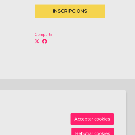
INSCRIPCIONS
Compartir
Sitemap
|
Avís Legal
|
Ús de Cookies
|
Contactar
Acceptar cookies
Rebutjar cookies