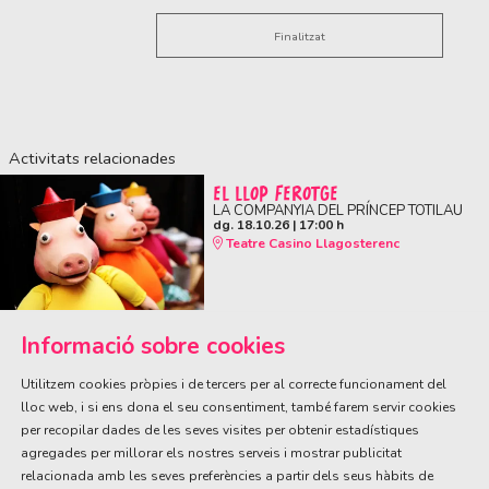
Finalitzat
Activitats relacionades
EL LLOP FEROTGE
LA COMPANYIA DEL PRÍNCEP TOTILAU
dg. 18.10.26
|
17:00 h
Teatre Casino Llagosterenc
Informació sobre cookies
Utilitzem cookies pròpies i de tercers per al correcte funcionament del
lloc web, i si ens dona el seu consentiment, també farem servir cookies
per recopilar dades de les seves visites per obtenir estadístiques
ÀREA DE CULTURA
agregades per millorar els nostres serveis i mostrar publicitat
Olivareta, 38 · T. 972 83 00 05
cultura@llagostera.cat
relacionada amb les seves preferències a partir dels seus hàbits de