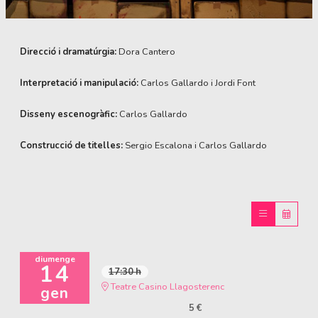
Diapositiva 1 de 1
Direcció i dramatúrgia: 
Dora Cantero
Interpretació i manipulació: 
Carlos Gallardo i Jordi Font
Disseny escenogràfic:
 Carlos Gallardo
Construcció de titelles:
 Sergio Escalona i Carlos Gallardo
diumenge
14
17:30 h
Teatre Casino Llagosterenc
gen
5 €