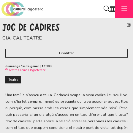
Cerca
JOC DE CADIRES
C
CIA. CAL TEATRE
Finalitzat
diumenge 14 de gener
|
17:30 h
Teatre Casino Llagosterenc
Teatre
Una família s’asseu a taula. Cadascú ocupa la seva cadira i el seu lloc,
com s’ha fet sempre. I ningú es pregunta qui li va assignar aquest lloc
ni perquè, com passa amb les coses que simplement són “així”. Però
què passaria si un dia algú s’asseu en un lloc diferent al que li toca?
“Joc de cadires” parla sobre la relació entre les persones i les cadires i
com el lloc que ocupem condiciona el nostre punt de vista: tot depèn