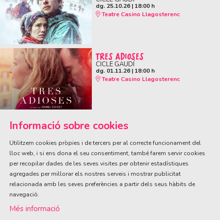
dg. 25.10.26
|
18:00 h
Teatre Casino Llagosterenc
TRES ADIOSES
CICLE GAUDÍ
dg. 01.11.26
|
18:00 h
Teatre Casino Llagosterenc
Informació sobre cookies
Utilitzem cookies pròpies i de tercers per al correcte funcionament del
lloc web, i si ens dona el seu consentiment, també farem servir cookies
per recopilar dades de les seves visites per obtenir estadístiques
ÀREA DE CULTURA
agregades per millorar els nostres serveis i mostrar publicitat
Olivareta, 38 · T. 972 83 00 05
cultura@llagostera.cat
relacionada amb les seves preferències a partir dels seus hàbits de
navegació.
Sitemap
|
Avís Legal
|
Ús de Cookies
|
Contactar
Més informació