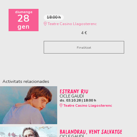
diumenge
28
18:00 h
Teatre Casino Llagosterenc
gen
4 €
Finalitzat
Activitats relacionades
ESTRANY RIU
CICLE GAUDÍ
ds. 03.10.26
|
18:00 h
Teatre Casino Llagosterenc
BALANDRAU, VENT SALVATGE
CICLE GAUDÍ