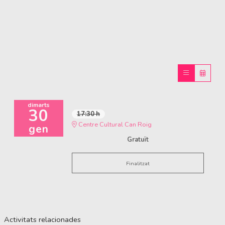
dimarts
30
17:30 h
Centre Cultural Can Roig
gen
Gratuït
Finalitzat
Activitats relacionades