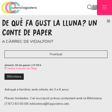
Cerca
DE QUÈ FA GUST LA LLUNA? UN
C
CONTE DE PAPER
A CÀRREC DE VIDALFONT
Finalitzat
dimarts 30 de gener
|
17:30 h
Centre Cultural Can Roig
Biblioteca
Adreçat a famílies amb infants de 3 a 6 anys.
Places limitades. Cal inscripció prèvia contactant amb la Biblioteca
(T.972 83 00 08; biblioteca@llagostera.cat)