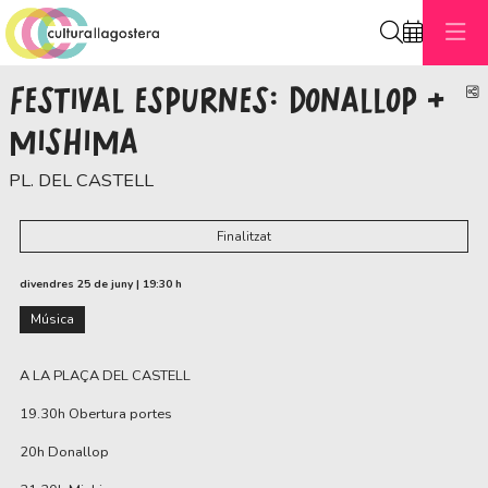
Cerca
FESTIVAL ESPURNES: DONALLOP +
C
MISHIMA
PL. DEL CASTELL
Finalitzat
divendres 25 de juny
|
19:30 h
Música
A LA PLAÇA DEL CASTELL
19.30h Obertura portes
20h Donallop