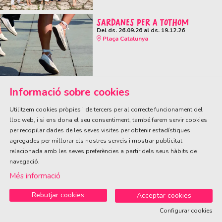
SARDANES PER A TOTHOM
Del ds. 26.09.26
al ds. 19.12.26
Plaça Catalunya
Informació sobre cookies
Utilitzem cookies pròpies i de tercers per al correcte funcionament del
lloc web, i si ens dona el seu consentiment, també farem servir cookies
per recopilar dades de les seves visites per obtenir estadístiques
ÀREA DE CULTURA
agregades per millorar els nostres serveis i mostrar publicitat
Olivareta, 38 · T. 972 83 00 05
cultura@llagostera.cat
relacionada amb les seves preferències a partir dels seus hàbits de
navegació.
Sitemap
|
Avís Legal
|
Ús de Cookies
|
Contactar
Més informació
Rebutjar cookies
Acceptar cookies
Configurar cookies