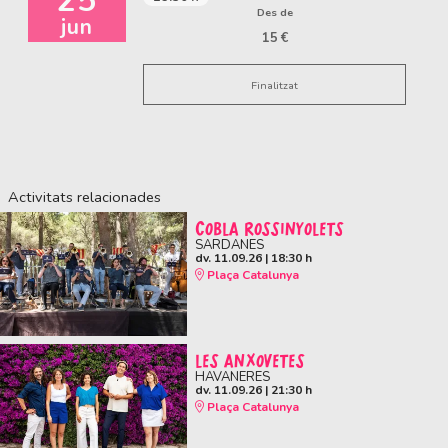
25
Des de
jun
15 €
Finalitzat
Activitats relacionades
COBLA ROSSINYOLETS
SARDANES
dv. 11.09.26
|
18:30 h
Plaça Catalunya
LES ANXOVETES
HAVANERES
dv. 11.09.26
|
21:30 h
Plaça Catalunya