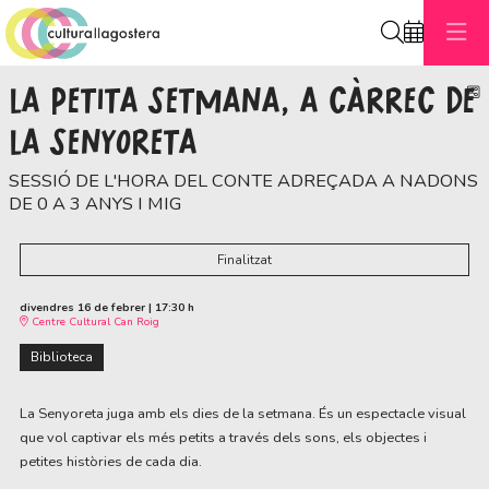
Cerca
LA PETITA SETMANA, A CÀRREC DE
C
LA SENYORETA
SESSIÓ DE L'HORA DEL CONTE ADREÇADA A NADONS
DE 0 A 3 ANYS I MIG
Finalitzat
divendres 16 de febrer
|
17:30 h
Centre Cultural Can Roig
Biblioteca
La Senyoreta juga amb els dies de la setmana. És un espectacle visual
que vol captivar els més petits a través dels sons, els objectes i
petites històries de cada dia.