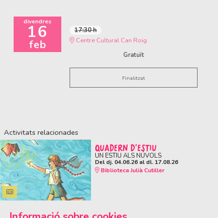
divendres
16
17:30 h
Centre Cultural Can Roig
feb
Gratuït
Finalitzat
Activitats relacionades
QUADERN D'ESTIU
UN ESTIU ALS NÚVOLS
Del dj. 04.06.26
al dl. 17.08.26
Biblioteca Julià Cutiller
Informació sobre cookies