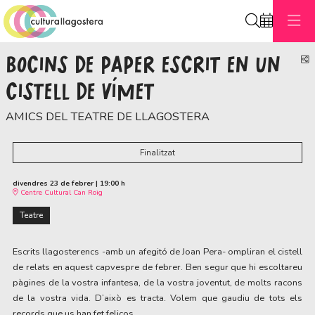
Cerca
BOCINS DE PAPER ESCRIT EN UN
C
CISTELL DE VÍMET
AMICS DEL TEATRE DE LLAGOSTERA
Finalitzat
divendres 23 de febrer
|
19:00 h
Centre Cultural Can Roig
Teatre
Escrits llagosterencs -amb un afegitó de Joan Pera- ompliran el cistell
de relats en aquest capvespre de febrer. Ben segur que hi escoltareu
pàgines de la vostra infantesa, de la vostra joventut, de molts racons
de la vostra vida. D’això es tracta. Volem que gaudiu de tots els
records que us han fet feliços.