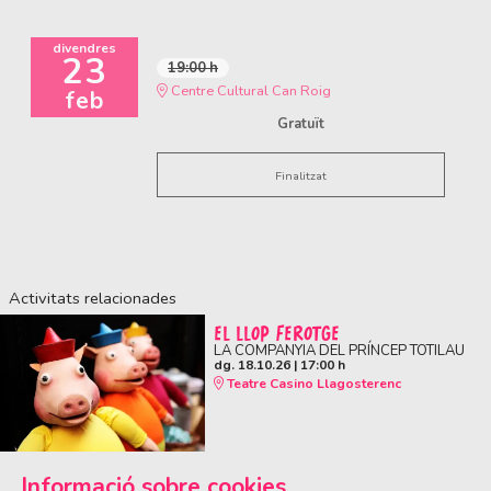
divendres
23
19:00 h
Centre Cultural Can Roig
feb
Gratuït
Finalitzat
Activitats relacionades
EL LLOP FEROTGE
LA COMPANYIA DEL PRÍNCEP TOTILAU
dg. 18.10.26
|
17:00 h
Teatre Casino Llagosterenc
Informació sobre cookies