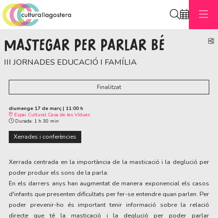
Cerca
MASTEGAR PER PARLAR BÉ
C
III JORNADES EDUCACIÓ I FAMÍLIA
Finalitzat
diumenge 17 de març
|
11:00 h
Espai Cultural Casa de les Vídues
Durada:
1 h 30 min
Xerrades i conferències
Xerrada centrada en la importància de la masticació i la deglució per
poder produir els sons de la parla.
En els darrers anys han augmentat de manera exponencial els casos
d'infants que presenten dificultats per fer-se entendre quan parlen. Per
poder prevenir-ho és important tenir informació sobre la relació
directe que té la masticació i la deglució per poder parlar