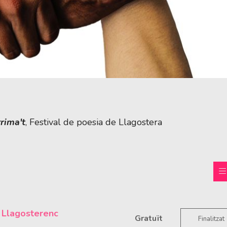
rima't
, Festival de poesia de Llagostera
 Llagosterenc
Gratuït
Finalitzat