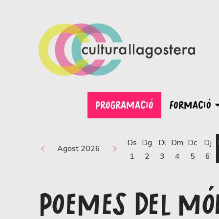
PROGRAMACIÓ
FORMACIÓ
Ds
Dg
Dl
Dm
Dc
Dj
Agost 2026
1
2
3
4
5
6
POEMES DEL MÓ