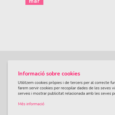
mar
Informació sobre cookies
Utilitzem cookies pròpies i de tercers per al correcte 
farem servir cookies per recopilar dades de les seves vi
serveis i mostrar publicitat relacionada amb les seves p
ÀREA DE CULTURA
Olivareta, 38 · T. 972 83 00 05
cultura@llagos
Més informació