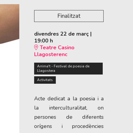
Finalitzat
divendres 22 de març
|
19:00 h
Teatre Casino
Llagosterenc
Arrima't - Festival de poesia de
Llagostera
Activitats
Acte dedicat a la poesia i a
la interculturalitat, on
persones de diferents
orígens i procedències