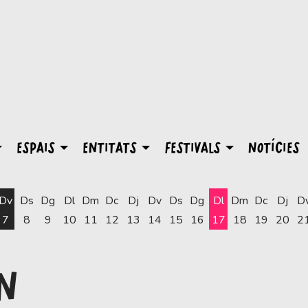
ESPAIS
ENTITATS
FESTIVALS
NOTÍCIES
Dv
Ds
Dg
Dl
Dm
Dc
Dj
Dv
Ds
Dg
Dl
Dm
Dc
Dj
D
7
8
9
10
11
12
13
14
15
16
17
18
19
20
2
Dilluns 17 d'agost
N