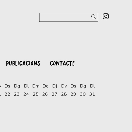
Link a 
Cercar
PUBLICACIONS
CONTACTE
v
Ds
Dg
Dl
Dm
Dc
Dj
Dv
Ds
Dg
Dl
1
22
23
24
25
26
27
28
29
30
31