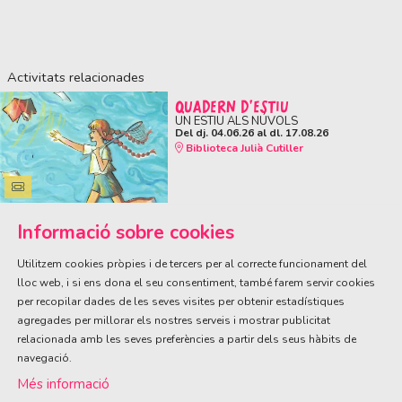
Activitats relacionades
QUADERN D'ESTIU
UN ESTIU ALS NÚVOLS
Del dj. 04.06.26
al dl. 17.08.26
Biblioteca Julià Cutiller
Informació sobre cookies
Utilitzem cookies pròpies i de tercers per al correcte funcionament del
lloc web, i si ens dona el seu consentiment, també farem servir cookies
per recopilar dades de les seves visites per obtenir estadístiques
ÀREA DE CULTURA
agregades per millorar els nostres serveis i mostrar publicitat
Olivareta, 38 · T. 972 83 00 05
cultura@llagostera.cat
relacionada amb les seves preferències a partir dels seus hàbits de
navegació.
Sitemap
|
Avís Legal
|
Ús de Cookies
|
Contactar
Més informació