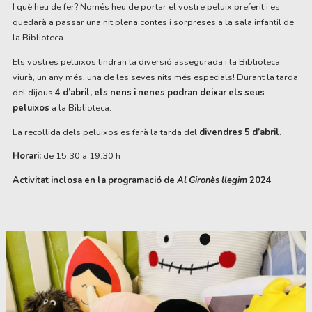
I què heu de fer? Només heu de portar el vostre peluix preferit i es
quedarà a passar una nit plena contes i sorpreses a la sala infantil de
la Biblioteca.
Els vostres peluixos tindran la diversió assegurada i la Biblioteca
viurà, un any més, una de les seves nits més especials! Durant la tarda
del dijous
4 d’abril, els nens i nenes podran deixar els seus
peluixos
a la Biblioteca.
La recollida dels peluixos es farà la tarda del
divendres 5 d’abril
.
Horari:
de 15:30 a 19:30 h
Activitat inclosa en la programació de
Al Gironès llegim
2024