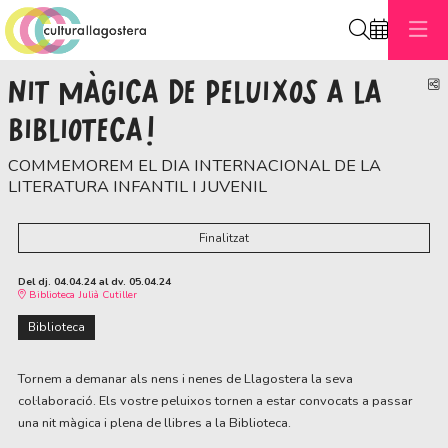
Cerca
NIT MÀGICA DE PELUIXOS A LA
C
BIBLIOTECA!
COMMEMOREM EL DIA INTERNACIONAL DE LA
LITERATURA INFANTIL I JUVENIL
Finalitzat
Del dj. 04.04.24
al dv. 05.04.24
Biblioteca Julià Cutiller
Biblioteca
Tornem a demanar als nens i nenes de Llagostera la seva
col·laboració. Els vostre peluixos tornen a estar convocats a passar
una nit màgica i plena de llibres a la Biblioteca.