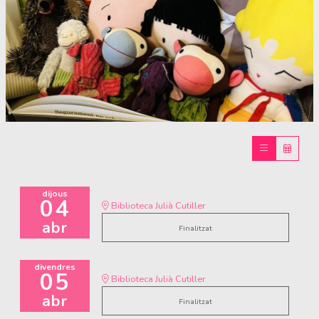
Diapositiva 1 de 1
dijous
04
Biblioteca Julià Cutiller
abr
Finalitzat
divendres
05
Biblioteca Julià Cutiller
abr
Finalitzat