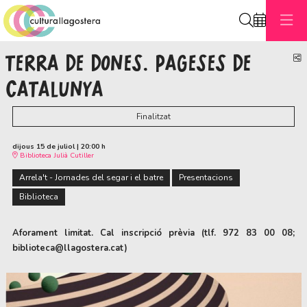
Cerca
TERRA DE DONES. PAGESES DE
C
CATALUNYA
Finalitzat
dijous 15 de juliol
|
20:00 h
Biblioteca Julià Cutiller
Arrela't - Jornades del segar i el batre
Presentacions
Biblioteca
Aforament limitat. Cal inscripció prèvia (tlf. 972 83 00 08;
biblioteca@llagostera.cat)