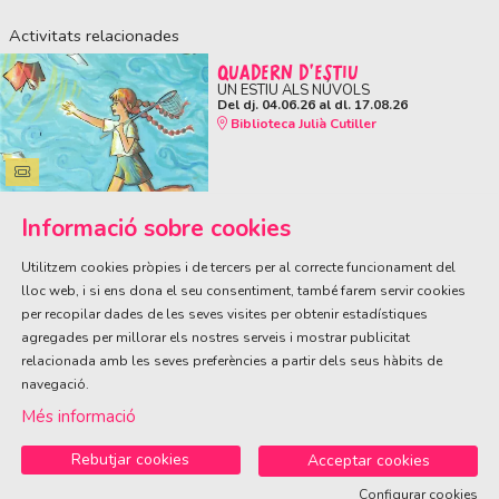
Activitats relacionades
QUADERN D'ESTIU
UN ESTIU ALS NÚVOLS
Del dj. 04.06.26
al dl. 17.08.26
Biblioteca Julià Cutiller
Informació sobre cookies
Utilitzem cookies pròpies i de tercers per al correcte funcionament del
lloc web, i si ens dona el seu consentiment, també farem servir cookies
per recopilar dades de les seves visites per obtenir estadístiques
ÀREA DE CULTURA
agregades per millorar els nostres serveis i mostrar publicitat
Olivareta, 38 · T. 972 83 00 05
cultura@llagostera.cat
relacionada amb les seves preferències a partir dels seus hàbits de
navegació.
Sitemap
|
Avís Legal
|
Ús de Cookies
|
Contactar
Més informació
Rebutjar cookies
Acceptar cookies
Configurar cookies