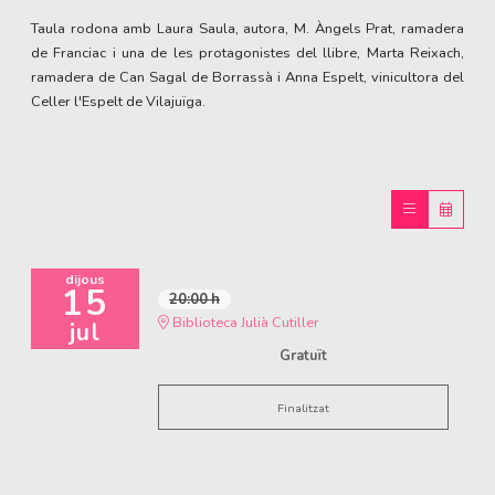
Taula rodona amb Laura Saula, autora, M. Àngels Prat, ramadera
de Franciac i una de les protagonistes del llibre, Marta Reixach,
ramadera de Can Sagal de Borrassà i Anna Espelt, vinicultora del
Celler l'Espelt de Vilajuïga.
dijous
15
20:00 h
Biblioteca Julià Cutiller
jul
Gratuït
Finalitzat