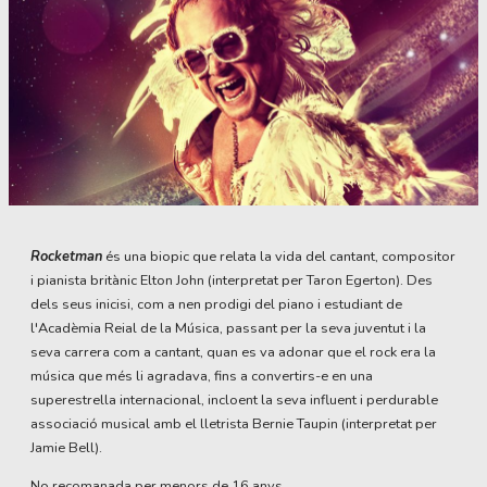
Diapositiva 1 de 1
Rocketman
és una biopic que relata la vida del cantant, compositor
i pianista britànic Elton John (interpretat per Taron Egerton). Des
dels seus inicisi, com a nen prodigi del piano i estudiant de
l'Acadèmia Reial de la Música, passant per la seva juventut i la
seva carrera com a cantant, quan es va adonar que el rock era la
música que més li agradava, fins a convertirs-e en una
superestrella internacional, incloent la seva influent i perdurable
associació musical amb el lletrista Bernie Taupin (interpretat per
Jamie Bell).
No recomanada per menors de 16 anys.