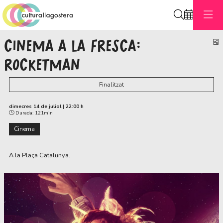
Cerca
CINEMA A LA FRESCA:
C
ROCKETMAN
Finalitzat
dimecres 14 de juliol
|
22:00 h
Durada:
121min
Cinema
A la Plaça Catalunya.