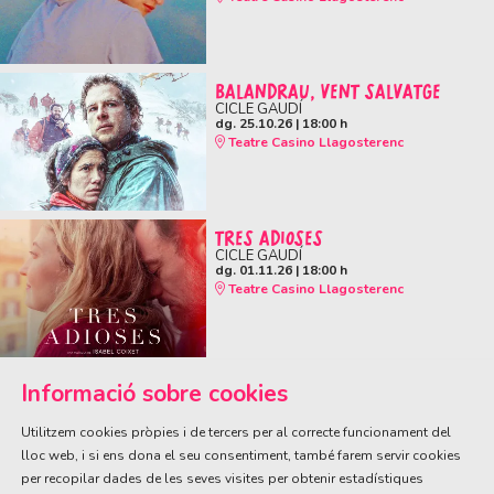
BALANDRAU, VENT SALVATGE
CICLE GAUDÍ
dg. 25.10.26
|
18:00 h
Teatre Casino Llagosterenc
TRES ADIOSES
CICLE GAUDÍ
dg. 01.11.26
|
18:00 h
Teatre Casino Llagosterenc
Informació sobre cookies
Utilitzem cookies pròpies i de tercers per al correcte funcionament del
lloc web, i si ens dona el seu consentiment, també farem servir cookies
per recopilar dades de les seves visites per obtenir estadístiques
ÀREA DE CULTURA