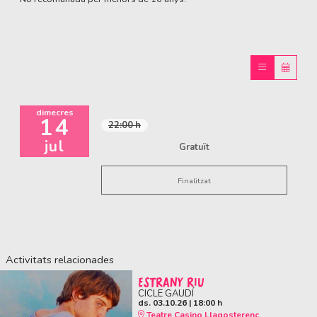
dimecres
14
22:00 h
jul
Gratuït
Finalitzat
Activitats relacionades
ESTRANY RIU
CICLE GAUDÍ
ds. 03.10.26
|
18:00 h
Teatre Casino Llagosterenc