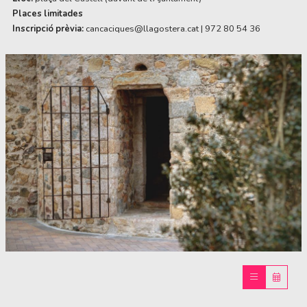
Places limitades
Inscripció prèvia:
cancaciques@llagostera.cat | 972 80 54 36
Diapositiva 1 de 1