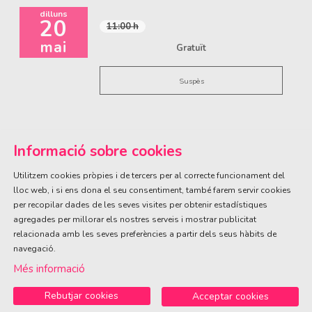
dilluns
20
11:00 h
mai
Gratuït
Suspès
Informació sobre cookies
Utilitzem cookies pròpies i de tercers per al correcte funcionament del
lloc web, i si ens dona el seu consentiment, també farem servir cookies
per recopilar dades de les seves visites per obtenir estadístiques
ÀREA DE CULTURA
agregades per millorar els nostres serveis i mostrar publicitat
Olivareta, 38 · T. 972 83 00 05
cultura@llagostera.cat
relacionada amb les seves preferències a partir dels seus hàbits de
navegació.
Sitemap
|
Avís Legal
|
Ús de Cookies
|
Contactar
Més informació
Rebutjar cookies
Acceptar cookies