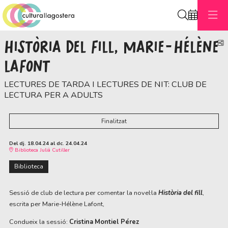
Cerca
HISTÒRIA DEL FILL, MARIE-HÉLÈNE
C
LAFONT
LECTURES DE TARDA I LECTURES DE NIT: CLUB DE
LECTURA PER A ADULTS
Finalitzat
Del dj. 18.04.24
al dc. 24.04.24
Biblioteca Julià Cutiller
Biblioteca
Sessió de club de lectura per comentar la novel·la
Història del fill
,
escrita per
Marie-Hélène Lafont,
Condueix la sessió:
Cristina Montiel Pérez