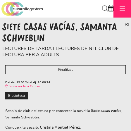
Cerca
SIETE CASAS VACÍAS, SAMANTA
C
SCHWEBLIN
LECTURES DE TARDA I LECTURES DE NIT: CLUB DE
LECTURA PER A ADULTS
Finalitzat
Del dc. 19.06.24
al dj. 20.06.24
Biblioteca Julià Cutiller
Biblioteca
Sessió de club de lectura per comentar la novel·la
Siete casas vacías
,
Samanta Schweblin.
Condueix la sessió:
Cristina Montiel Pérez.