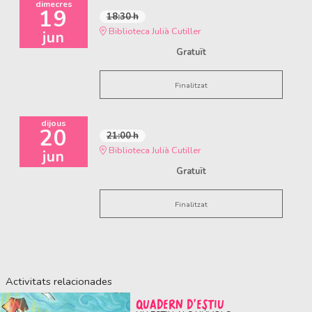
dimecres
19
18:30 h
Biblioteca Julià Cutiller
jun
Gratuït
Finalitzat
dijous
20
21:00 h
Biblioteca Julià Cutiller
jun
Gratuït
Finalitzat
Activitats relacionades
QUADERN D'ESTIU