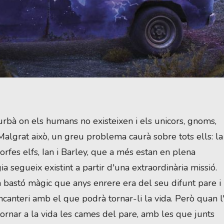
rbà on els humans no existeixen i els unicors, gnoms,
 Malgrat això, un greu problema caurà sobre tots ells: la
fes elfs, Ian i Barley, que a més estan en plena
a segueix existint a partir d'una extraordinària missió.
n bastó màgic que anys enrere era del seu difunt pare i 
anteri amb el que podrà tornar-li la vida. Però quan l'
ornar a la vida les cames del pare, amb les que junts