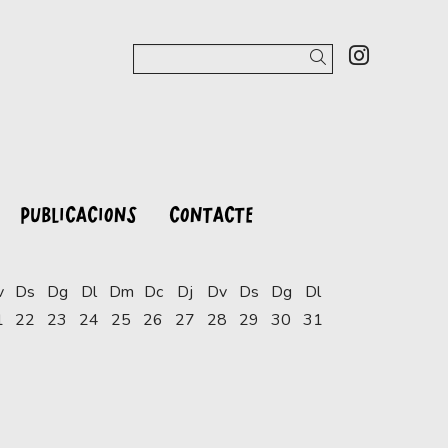
Link a 
Cercar
PUBLICACIONS
CONTACTE
v
Ds
Dg
Dl
Dm
Dc
Dj
Dv
Ds
Dg
Dl
1
22
23
24
25
26
27
28
29
30
31