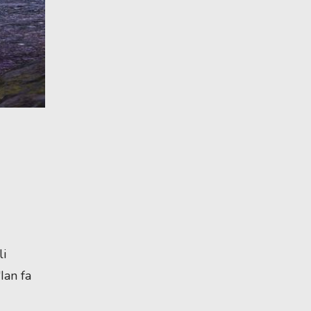
li
Ian fa