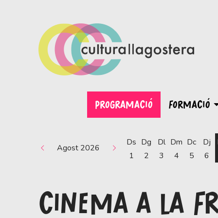
PROGRAMACIÓ
FORMACIÓ
Ds
Dg
Dl
Dm
Dc
Dj
Agost 2026
1
2
3
4
5
6
CINEMA A LA F