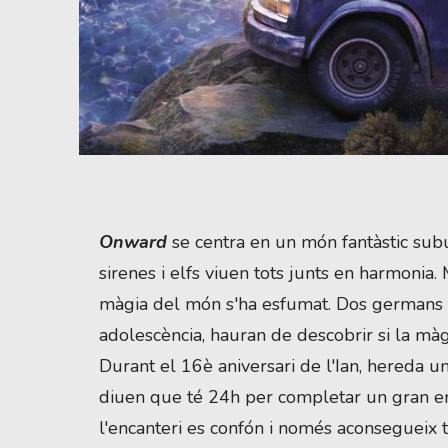
Diapositiva 1 de 1
Onward
se centra en un món fantàstic subu
sirenes i elfs viuen tots junts en harmonia.
màgia del món s'ha esfumat. Dos germans or
adolescència, hauran de descobrir si la màgi
Durant el 16è aniversari de l'Ian, hereda u
diuen que té 24h per completar un gran enc
l'encanteri es confón i només aconsegueix t