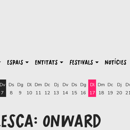
ESPAIS
ENTITATS
FESTIVALS
NOTÍCIES
Dv
Ds
Dg
Dl
Dm
Dc
Dj
Dv
Ds
Dg
Dl
Dm
Dc
Dj
D
7
8
9
10
11
12
13
14
15
16
17
18
19
20
2
Dilluns 17 d'agost
RESCA: ONWARD