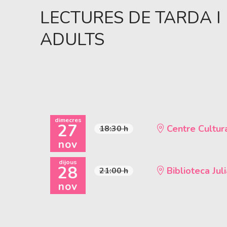
LECTURES DE TARDA I 
ADULTS
dimecres
27
Centre Cultur
18:30 h
nov
dijous
28
Biblioteca Juli
21:00 h
nov