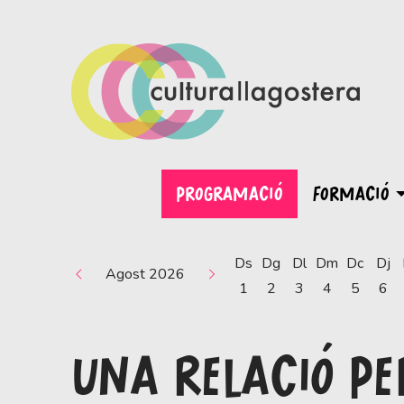
PROGRAMACIÓ
FORMACIÓ
Ds
Dg
Dl
Dm
Dc
Dj
Agost 2026
1
2
3
4
5
6
UNA RELACIÓ PE