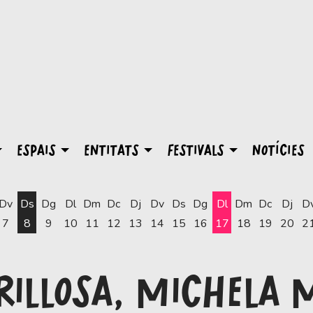
ESPAIS
ENTITATS
FESTIVALS
NOTÍCIES
Dv
Ds
Dg
Dl
Dm
Dc
Dj
Dv
Ds
Dg
Dl
Dm
Dc
Dj
D
7
8
9
10
11
12
13
14
15
16
17
18
19
20
2
Dilluns 17 d'agost
RILLOSA, MICHELA 