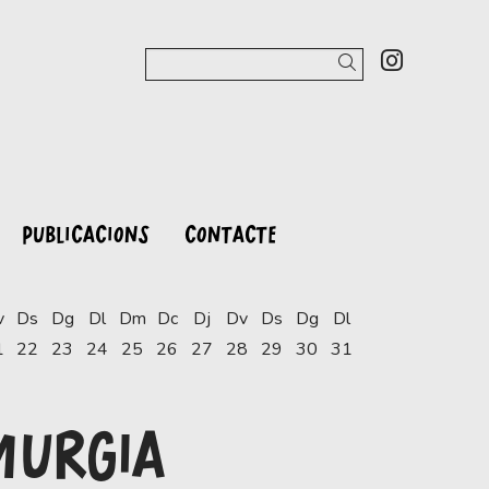
Link a 
Cercar
PUBLICACIONS
CONTACTE
v
Ds
Dg
Dl
Dm
Dc
Dj
Dv
Ds
Dg
Dl
1
22
23
24
25
26
27
28
29
30
31
MURGIA