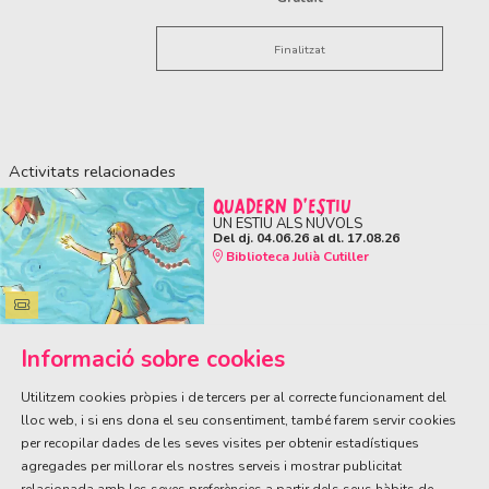
Finalitzat
Activitats relacionades
QUADERN D'ESTIU
UN ESTIU ALS NÚVOLS
Del dj. 04.06.26
al dl. 17.08.26
Biblioteca Julià Cutiller
Informació sobre cookies
Utilitzem cookies pròpies i de tercers per al correcte funcionament del
lloc web, i si ens dona el seu consentiment, també farem servir cookies
per recopilar dades de les seves visites per obtenir estadístiques
ÀREA DE CULTURA
agregades per millorar els nostres serveis i mostrar publicitat
Olivareta, 38 · T. 972 83 00 05
cultura@llagostera.cat