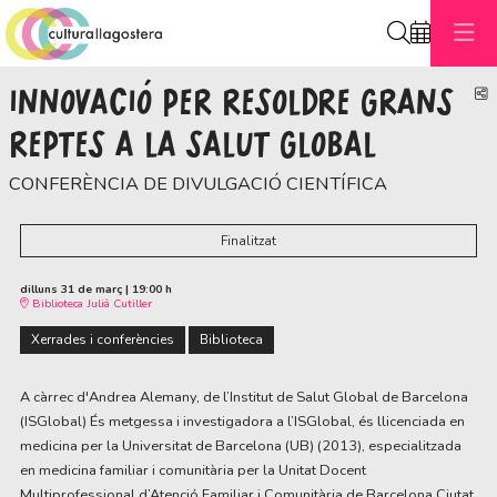
Cerca
INNOVACIÓ PER RESOLDRE GRANS
C
REPTES A LA SALUT GLOBAL
CONFERÈNCIA DE DIVULGACIÓ CIENTÍFICA
Finalitzat
dilluns 31 de març
|
19:00 h
Biblioteca Julià Cutiller
Xerrades i conferències
Biblioteca
A càrrec d'Andrea Alemany, de l’Institut de Salut Global de Barcelona
(ISGlobal) És metgessa i investigadora a l’ISGlobal, és llicenciada en
medicina per la Universitat de Barcelona (UB) (2013), especialitzada
en medicina familiar i comunitària per la Unitat Docent
Multiprofessional d’Atenció Familiar i Comunitària de Barcelona Ciutat,