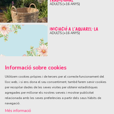
TRADICIONAL
ADULTS (+16 ANYS)
INICIACIÓ A L’AQUAREL·LA
ADULTS (+16 ANYS)
Informació sobre cookies
Utilitzem cookies pròpies i de tercers per al correcte funcionament del
lloc web, i si ens dona el seu consentiment, també farem servir cookies
per recopilar dades de les seves visites per obtenir estadístiques
ÀREA DE CULTURA
agregades per millorar els nostres serveis i mostrar publicitat
Olivareta, 38 · T. 972 83 00 05
cultura@llagostera.cat
relacionada amb les seves preferències a partir dels seus hàbits de
navegació.
Sitemap
|
Avís Legal
|
Ús de Cookies
|
Contactar
Més informació