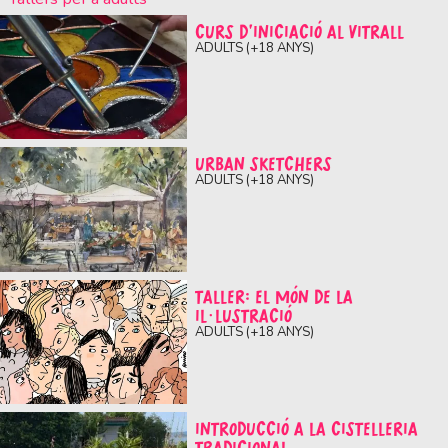
CURS D’INICIACIÓ AL VITRALL
ADULTS (+18 ANYS)
URBAN SKETCHERS
ADULTS (+18 ANYS)
TALLER: EL MÓN DE LA
IL·LUSTRACIÓ
ADULTS (+18 ANYS)
INTRODUCCIÓ A LA CISTELLERIA