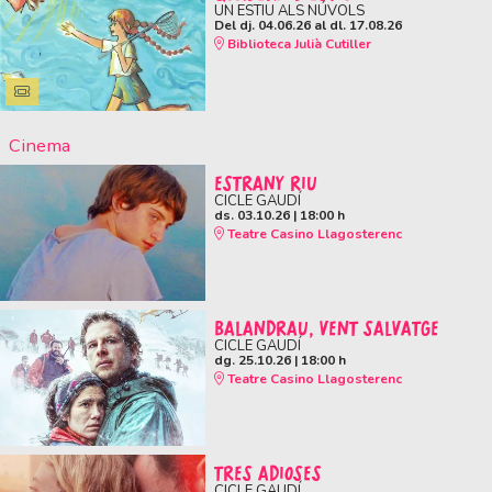
UN ESTIU ALS NÚVOLS
Del dj. 04.06.26
al dl. 17.08.26
Biblioteca Julià Cutiller
Cinema
ESTRANY RIU
CICLE GAUDÍ
ds. 03.10.26
|
18:00 h
Teatre Casino Llagosterenc
BALANDRAU, VENT SALVATGE
CICLE GAUDÍ
dg. 25.10.26
|
18:00 h
Teatre Casino Llagosterenc
TRES ADIOSES
CICLE GAUDÍ