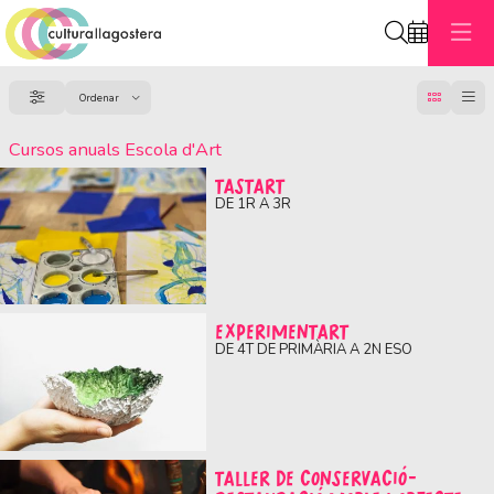
Cerca
C
Ordenar
Filtrar
Ordenar per
Cursos anuals Escola d'Art
TASTART
DE 1R A 3R
EXPERIMENTART
DE 4T DE PRIMÀRIA A 2N ESO
TALLER DE CONSERVACIÓ-