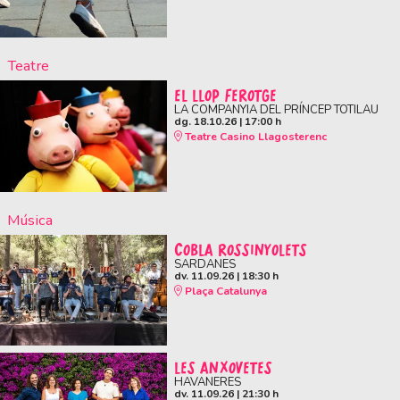
Teatre
EL LLOP FEROTGE
LA COMPANYIA DEL PRÍNCEP TOTILAU
dg. 18.10.26
|
17:00 h
Teatre Casino Llagosterenc
Música
COBLA ROSSINYOLETS
SARDANES
dv. 11.09.26
|
18:30 h
Plaça Catalunya
LES ANXOVETES
HAVANERES
dv. 11.09.26
|
21:30 h