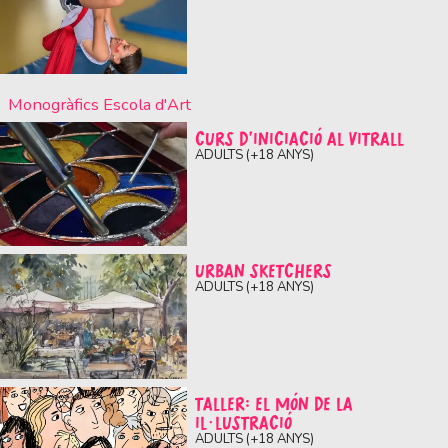
Monogràfics Escola d'Art
CURS D’INICIACIÓ AL VITRALL
ADULTS (+18 ANYS)
URBAN SKETCHERS
ADULTS (+18 ANYS)
TALLER: EL MÓN DE LA
IL·LUSTRACIÓ
ADULTS (+18 ANYS)