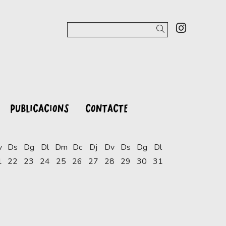
Link a 
Cercar
PUBLICACIONS
CONTACTE
v
Ds
Dg
Dl
Dm
Dc
Dj
Dv
Ds
Dg
Dl
1
22
23
24
25
26
27
28
29
30
31