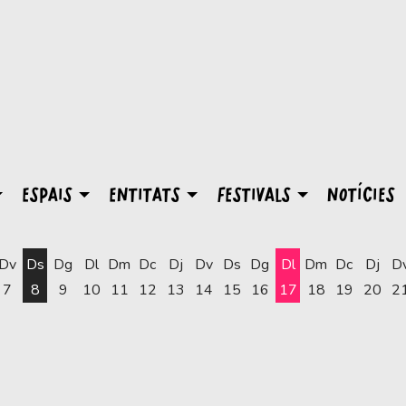
ESPAIS
ENTITATS
FESTIVALS
NOTÍCIES
Dv
Ds
Dg
Dl
Dm
Dc
Dj
Dv
Ds
Dg
Dl
Dm
Dc
Dj
D
7
8
9
10
11
12
13
14
15
16
17
18
19
20
2
Dilluns 17 d'agost