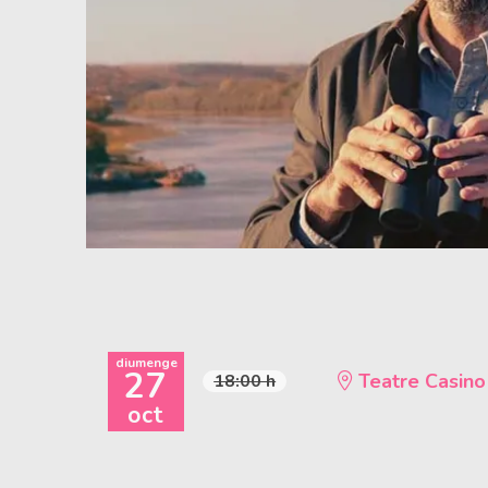
Diapositiva 1 de 1
diumenge
27
Teatre Casino
18:00 h
oct