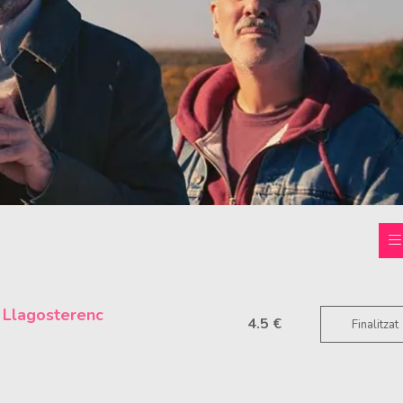
 Llagosterenc
4.5 €
Finalitzat