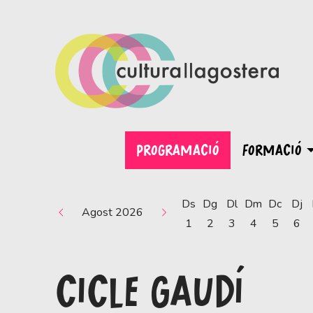
PROGRAMACIÓ
FORMACIÓ
Ds
Dg
Dl
Dm
Dc
Dj
Agost 2026
1
2
3
4
5
6
CICLE GAUDÍ