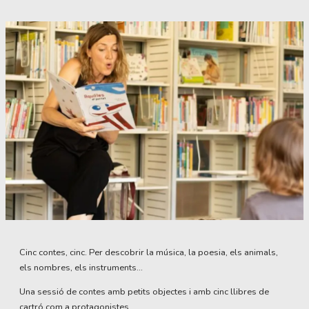
Diapositiva 1 de 1
Cinc contes, cinc. Per descobrir la música, la poesia, els animals,
els nombres, els instruments...
Una sessió de contes amb petits objectes i amb cinc llibres de
cartró com a protagonistes