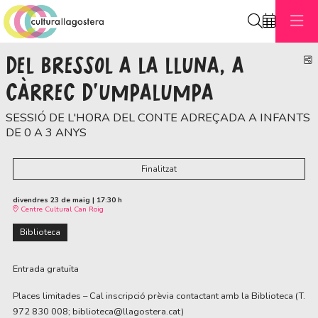
Cerca
DEL BRESSOL A LA LLUNA, A
C
CÀRREC D'UMPALUMPA
SESSIÓ DE L'HORA DEL CONTE ADREÇADA A INFANTS
DE 0 A 3 ANYS
Finalitzat
divendres 23 de maig
|
17:30 h
Centre Cultural Can Roig
Biblioteca
Entrada gratuïta
Places limitades – Cal inscripció prèvia contactant amb la Biblioteca (T.
972 830 008; biblioteca@llagostera.cat)