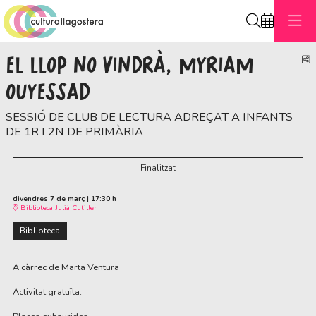
Cerca
EL LLOP NO VINDRÀ, MYRIAM
C
OUYESSAD
SESSIÓ DE CLUB DE LECTURA ADREÇAT A INFANTS
DE 1R I 2N DE PRIMÀRIA
Finalitzat
divendres 7 de març
|
17:30 h
Biblioteca Julià Cutiller
Biblioteca
A càrrec de Marta Ventura
Activitat gratuïta.