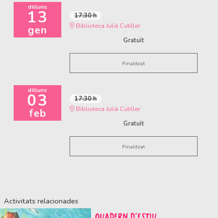
dilluns
13
17:30 h
Biblioteca Julià Cutiller
gen
Gratuït
Finalitzat
dilluns
03
17:30 h
Biblioteca Julià Cutiller
feb
Gratuït
Finalitzat
Activitats relacionades
QUADERN D'ESTIU