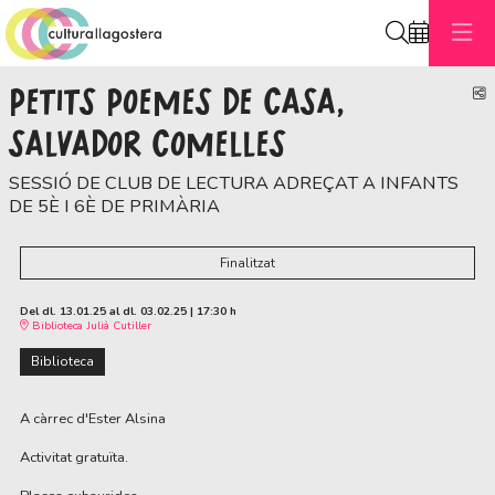
Cerca
PETITS POEMES DE CASA,
C
SALVADOR COMELLES
SESSIÓ DE CLUB DE LECTURA ADREÇAT A INFANTS
DE 5È I 6È DE PRIMÀRIA
Finalitzat
Del dl. 13.01.25
al dl. 03.02.25
|
17:30 h
Biblioteca Julià Cutiller
Biblioteca
A càrrec d'Ester Alsina
Activitat gratuïta.