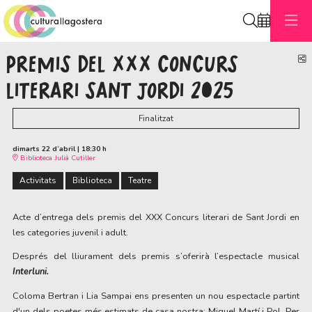
Cerca
PREMIS DEL XXX CONCURS
C
LITERARI SANT JORDI 2025
Finalitzat
dimarts 22 d’abril
|
18:30 h
Biblioteca Julià Cutiller
Activitats
Biblioteca
Teatre
Acte d’entrega dels premis del XXX Concurs literari de Sant Jordi en
les categories juvenil i adult.
Després del lliurament dels premis s’oferirà l’espectacle musical
Interluni.
Coloma Bertran i Lia Sampai ens presenten un nou espectacle partint
d'un dels poetes més estimats de casa nostra: Miquel Martí i Pol. Per