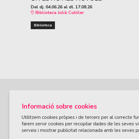
Del dj. 04.06.26
al dl. 17.08.26
Biblioteca Julià Cutiller
Biblioteca
Informació sobre cookies
Utilitzem cookies pròpies i de tercers per al correcte 
farem servir cookies per recopilar dades de les seves vi
serveis i mostrar publicitat relacionada amb les seves p
ÀREA DE CULTURA