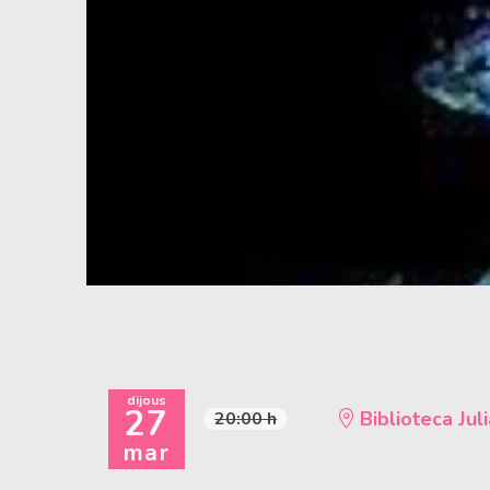
Diapositiva 1 de 1
dijous
27
Biblioteca Juli
20:00 h
mar