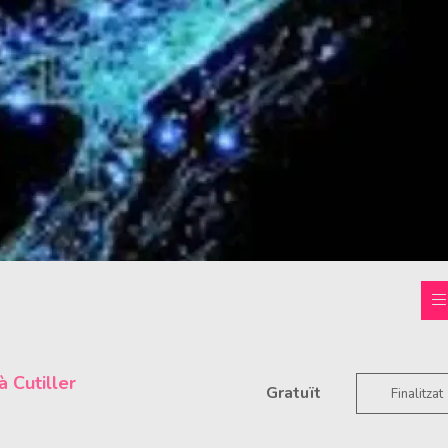
à Cutiller
Gratuït
Finalitzat