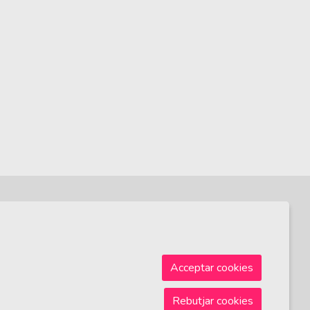
Sitemap
|
Avís Legal
|
Ús de Cookies
|
Contactar
Acceptar cookies
Rebutjar cookies