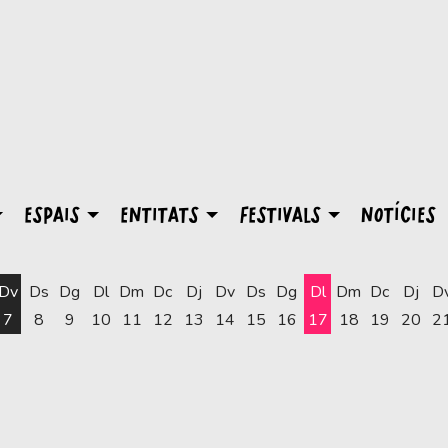
ESPAIS
ENTITATS
FESTIVALS
NOTÍCIES
Dv
Ds
Dg
Dl
Dm
Dc
Dj
Dv
Ds
Dg
Dl
Dm
Dc
Dj
D
7
8
9
10
11
12
13
14
15
16
17
18
19
20
2
Dilluns 17 d'agost