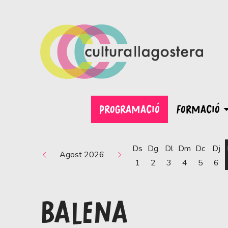
PROGRAMACIÓ
FORMACIÓ
Ds
Dg
Dl
Dm
Dc
Dj
Agost 2026
1
2
3
4
5
6
BALENA