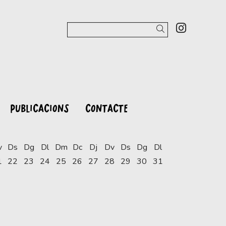
Link a 
Cercar
PUBLICACIONS
CONTACTE
v
Ds
Dg
Dl
Dm
Dc
Dj
Dv
Ds
Dg
Dl
1
22
23
24
25
26
27
28
29
30
31