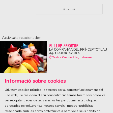
Finalitzat
Activitats relacionades
EL LLOP FEROTGE
LA COMPANYIA DEL PRÍNCEP TOTILAU
dg. 18.10.26
|
17:00 h
Teatre Casino Llagosterenc
Informació sobre cookies
Utilitzem cookies pròpies i de tercers per al correcte funcionament del
lloc web, i si ens dona el seu consentiment, també farem servir cookies
per recopilar dades de les seves visites per obtenir estadístiques
ÀREA DE CULTURA
agregades per millorar els nostres serveis i mostrar publicitat
Olivareta, 38 · T. 972 83 00 05
cultura@llagostera.cat
relacionada amb les seves preferències a partir dels seus hàbits de