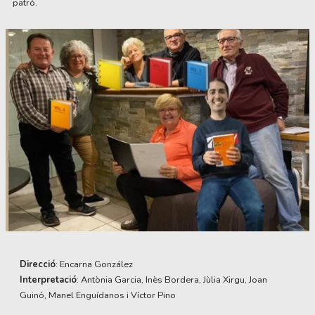
patró.
Diapositiva 1 de 1
Direcció
: Encarna González
Interpretació
: Antònia Garcia, Inès Bordera, Jùlia Xirgu, Joan
Guinó, Manel Enguídanos i Víctor Pino