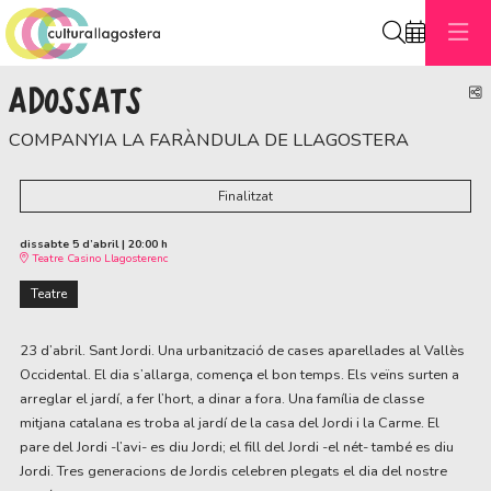
Cerca
ADOSSATS
C
COMPANYIA LA FARÀNDULA DE LLAGOSTERA
Finalitzat
dissabte 5 d’abril
|
20:00 h
Teatre Casino Llagosterenc
Teatre
23 d’abril. Sant Jordi. Una urbanització de cases aparellades al Vallès
Occidental. El dia s’allarga, comença el bon temps. Els veïns surten a
arreglar el jardí, a fer l’hort, a dinar a fora. Una família de classe
mitjana catalana es troba al jardí de la casa del Jordi i la Carme. El
pare del Jordi -l’avi- es diu Jordi; el fill del Jordi -el nét- també es diu
Jordi. Tres generacions de Jordis celebren plegats el dia del nostre