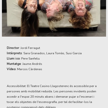
Diapositiva 1 de 1
Director
: Jordi Ferragut
Intèrprets
: Sara Granados, Laura Tomàs, Susi Garcia
Llum i so
: Pere Sanfeliu
Muntatge
: Jaume Andrés
Vídeo
: Marcos Càrdenas
Accessibilitat: El Teatre Casino Llagosterenc és accessible per a
persones amb mobilitat reduïda. Les persones invidents poden
accedir a l'espai 20 minuts abans i demanar pujar a l'escenari i
tocar els objectes de l'escenografia, per tal de facilitar-los la
posterior comprensió dels diàlegs.