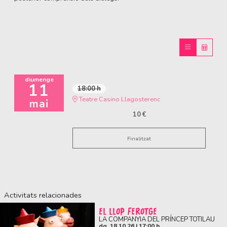
diumenge
11
18:00 h
Teatre Casino Llagosterenc
mai
10 €
Finalitzat
Activitats relacionades
EL LLOP FEROTGE
LA COMPANYIA DEL PRÍNCEP TOTILAU
dg. 18.10.26
|
17:00 h