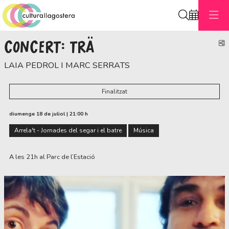
Cerca
CONCERT: TRÄ
C
LAIA PEDROL I MARC SERRATS
Finalitzat
diumenge 18 de juliol
|
21:00 h
Arrela't - Jornades del segar i el batre
Música
A les 21h al Parc de l’Estació