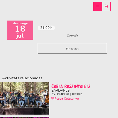
diumenge
18
21:00 h
jul
Gratuït
Finalitzat
Activitats relacionades
COBLA ROSSINYOLETS
SARDANES
dv. 11.09.26
|
18:30 h
Plaça Catalunya