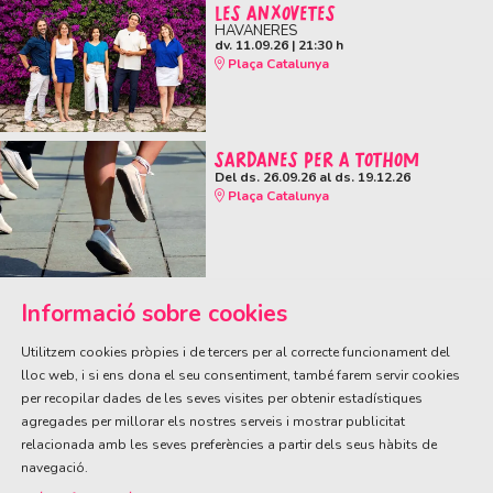
LES ANXOVETES
HAVANERES
dv. 11.09.26
|
21:30 h
Plaça Catalunya
SARDANES PER A TOTHOM
Del ds. 26.09.26
al ds. 19.12.26
Plaça Catalunya
Informació sobre cookies
Utilitzem cookies pròpies i de tercers per al correcte funcionament del
lloc web, i si ens dona el seu consentiment, també farem servir cookies
per recopilar dades de les seves visites per obtenir estadístiques
ÀREA DE CULTURA
agregades per millorar els nostres serveis i mostrar publicitat
Olivareta, 38 · T. 972 83 00 05
cultura@llagostera.cat
relacionada amb les seves preferències a partir dels seus hàbits de
navegació.
Sitemap
|
Avís Legal
|
Ús de Cookies
|
Contactar