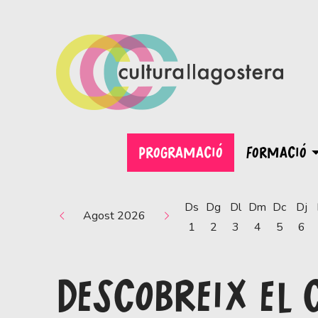
PROGRAMACIÓ
FORMACIÓ
Ds
Dg
Dl
Dm
Dc
Dj
Agost 2026
1
2
3
4
5
6
DESCOBREIX EL 