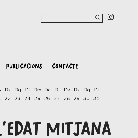
Link a 
Cercar
PUBLICACIONS
CONTACTE
v
Ds
Dg
Dl
Dm
Dc
Dj
Dv
Ds
Dg
Dl
1
22
23
24
25
26
27
28
29
30
31
 L’EDAT MITJANA