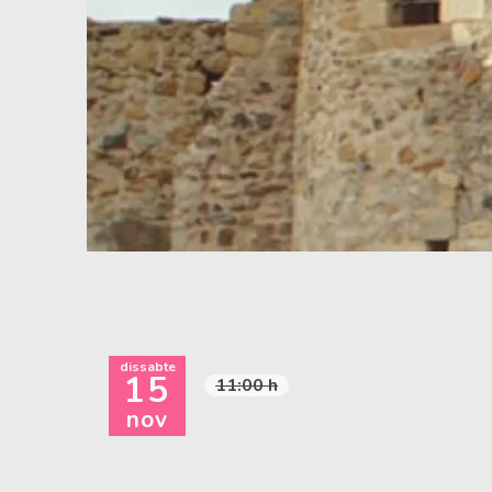
Diapositiva 1 de 1
dissabte
15
11:00 h
nov