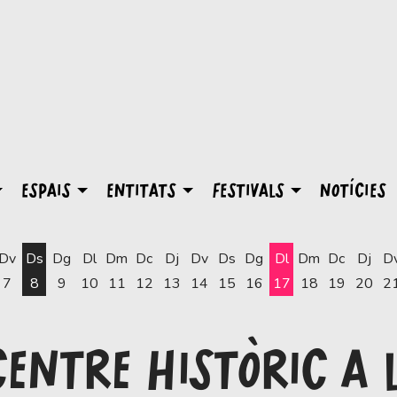
ESPAIS
ENTITATS
FESTIVALS
NOTÍCIES
Dv
Ds
Dg
Dl
Dm
Dc
Dj
Dv
Ds
Dg
Dl
Dm
Dc
Dj
D
7
8
9
10
11
12
13
14
15
16
17
18
19
20
2
Dilluns 17 d'agost
CENTRE HISTÒRIC A