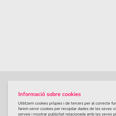
Informació sobre cookies
Utilitzem cookies pròpies i de tercers per al correcte 
farem servir cookies per recopilar dades de les seves vi
serveis i mostrar publicitat relacionada amb les seves p
ÀREA DE CULTURA