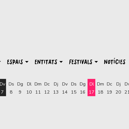
ESPAIS
ENTITATS
FESTIVALS
NOTÍCIES
Dv
Ds
Dg
Dl
Dm
Dc
Dj
Dv
Ds
Dg
Dl
Dm
Dc
Dj
D
7
8
9
10
11
12
13
14
15
16
17
18
19
20
2
Dilluns 17 d'agost