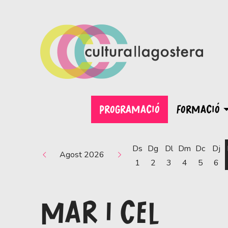
PROGRAMACIÓ
FORMACIÓ
Ds
Dg
Dl
Dm
Dc
Dj
Agost 2026
1
2
3
4
5
6
MAR I CEL