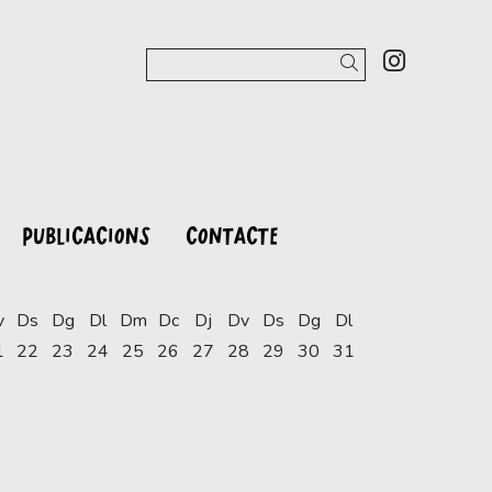
Link a 
Cercar
PUBLICACIONS
CONTACTE
v
Ds
Dg
Dl
Dm
Dc
Dj
Dv
Ds
Dg
Dl
1
22
23
24
25
26
27
28
29
30
31