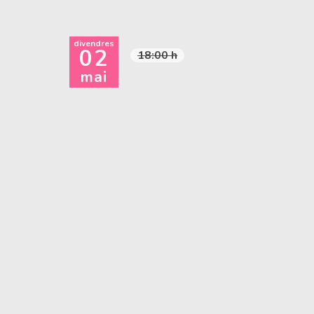
divendres
02
18:00 h
mai