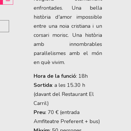
enfrontades. Una bella
història d'amor impossible
entre una noia cristiana i un
corsari morisc. Una història
amb innombrables
paral·lelismes amb el món
en què vivim.
Hora de la funció
: 18h
Sortida
: a les 15.30 h
(davant del Restaurant El
Carril)
Preu
: 70 € (entrada
Amfiteatre Preferent + bus)
Màxim
: 50 persones