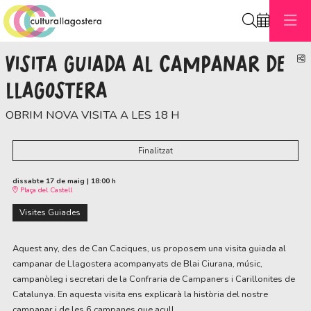
Cerca
VISITA GUIADA AL CAMPANAR DE
C
LLAGOSTERA
OBRIM NOVA VISITA A LES 18 H
Finalitzat
dissabte 17 de maig
|
18:00 h
Plaça del Castell
Visites Guiades
Aquest any, des de Can Caciques, us proposem una visita guiada al
campanar de Llagostera acompanyats de Blai Ciurana, músic,
campanòleg i secretari de la Confraria de Campaners i Carillonites de
Catalunya. En aquesta visita ens explicarà la història del nostre
campanar i de les 6 campanes que acull.