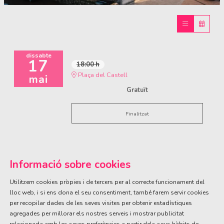
Diapositiva 1 de 1
dissabte
17
18:00 h
Plaça del Castell
mai
Gratuït
Finalitzat
Informació sobre cookies
Utilitzem cookies pròpies i de tercers per al correcte funcionament del
lloc web, i si ens dona el seu consentiment, també farem servir cookies
per recopilar dades de les seves visites per obtenir estadístiques
ÀREA DE CULTURA
agregades per millorar els nostres serveis i mostrar publicitat
Olivareta, 38 · T. 972 83 00 05
cultura@llagostera.cat