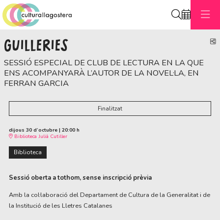
Cerca
GUILLERIES
C
SESSIÓ ESPECIAL DE CLUB DE LECTURA EN LA QUE
ENS ACOMPANYARÀ L’AUTOR DE LA NOVEL·LA, EN
FERRAN GARCIA
Finalitzat
dijous 30 d’octubre
|
20:00 h
Biblioteca Julià Cutiller
Biblioteca
Sessió oberta a tothom, sense inscripció prèvia
Amb la col·laboració del Departament de Cultura de la Generalitat i de
la Institució de les Lletres Catalanes