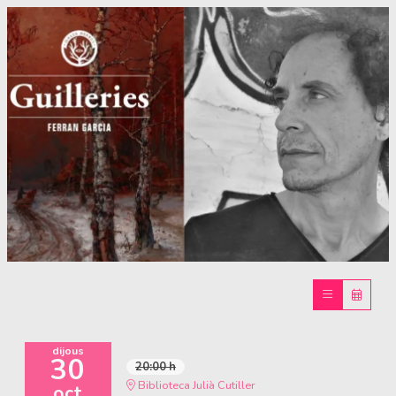
Diapositiva 1 de 1
dijous
30
20:00 h
Biblioteca Julià Cutiller
oct