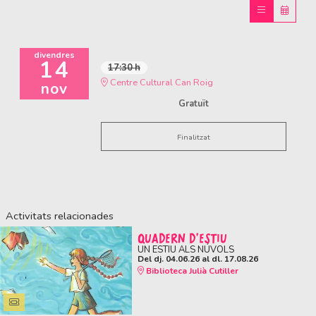
divendres
14
17:30 h
Centre Cultural Can Roig
nov
Gratuït
Finalitzat
Activitats relacionades
QUADERN D'ESTIU
UN ESTIU ALS NÚVOLS
Del dj. 04.06.26
al dl. 17.08.26
Biblioteca Julià Cutiller