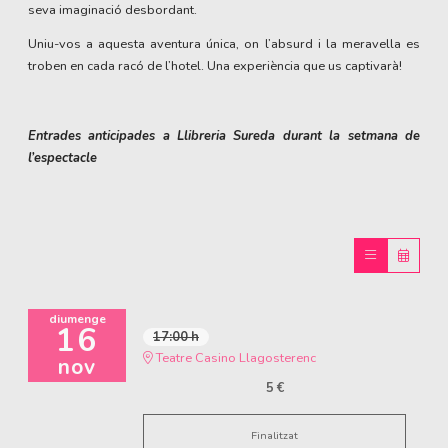
seva imaginació desbordant.
Uniu-vos a aquesta aventura única, on l’absurd i la meravella es
troben en cada racó de l’hotel. Una experiència que us captivarà!
Entrades anticipades a Llibreria Sureda durant la setmana de
l’espectacle
diumenge
16
17:00 h
Teatre Casino Llagosterenc
nov
5 €
Finalitzat