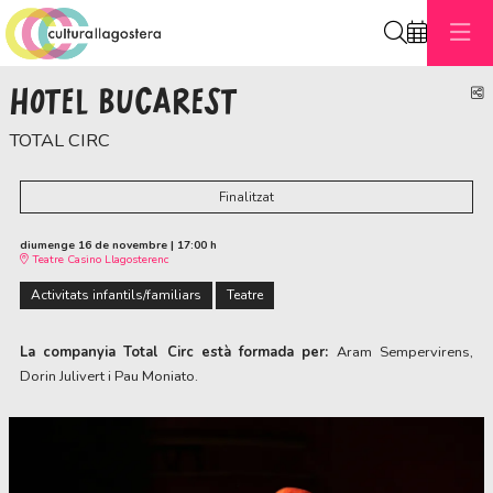
Cerca
HOTEL BUCAREST
C
TOTAL CIRC
Finalitzat
diumenge 16 de novembre
|
17:00 h
Teatre Casino Llagosterenc
Activitats infantils/familiars
Teatre
La companyia Total Circ està formada per:
Aram Sempervirens,
Dorin Julivert i Pau Moniato.