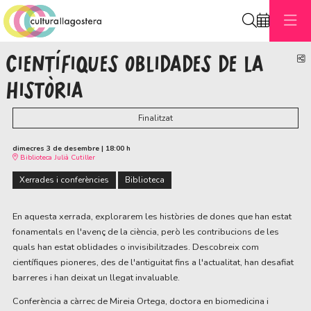
Cerca
CIENTÍFIQUES OBLIDADES DE LA
C
HISTÒRIA
Finalitzat
dimecres 3 de desembre
|
18:00 h
Biblioteca Julià Cutiller
Xerrades i conferències
Biblioteca
En aquesta xerrada, explorarem les històries de dones que han estat
fonamentals en l'avenç de la ciència, però les contribucions de les
quals han estat oblidades o invisibilitzades. Descobreix com
científiques pioneres, des de l'antiguitat fins a l'actualitat, han desafiat
barreres i han deixat un llegat invaluable.
Conferència a càrrec de Mireia Ortega, doctora en biomedicina i