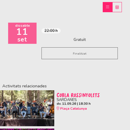
dissabte
11
22:00 h
set
Gratuït
Finalitzat
Activitats relacionades
COBLA ROSSINYOLETS
SARDANES
dv. 11.09.26
|
18:30 h
Plaça Catalunya