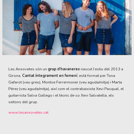
Diapositiva 1 de 1
Les Anxovetes són un
grup d’havaneres
nascut l’estiu del 2013 a
Girona.
Cantat íntegrament en femení
, està format per Tona
Gafarot (veu greu), Montse Ferrermoner (veu aguda/mitja) i Marta
Pérez (veu aguda/mitja), així com el contrabaixista Xevi Pasqual, el
guitarrista Salva Gallego i el tècnic de so Xevi Salvatella, els
seitons del grup.
www.lesanxovetes.cat