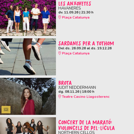
LES ANXOVETES
HAVANERES
dv. 11.09.26
|
21:30 h
Plaça Catalunya
SARDANES PER A TOTHOM
Del ds. 26.09.26
al ds. 19.12.26
Plaça Catalunya
BROTA
JUDIT NEDDERMANN
dg. 08.11.26
|
18:00 h
Teatre Casino Llagosterenc
CONCERT DE LA MARATÓ:
VIOLONCELS DE PEL·LÍCULA
NORTHERN CELLOS