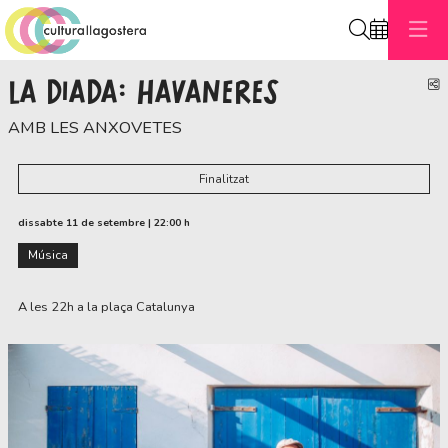
Cerca
LA DIADA: HAVANERES
C
AMB LES ANXOVETES
Finalitzat
dissabte 11 de setembre
|
22:00 h
Música
A les 22h a la plaça Catalunya