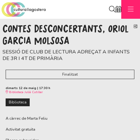
Cerca
CONTES DESCONCERTANTS, ORIOL
C
GARCIA MOLSOSA
SESSIÓ DE CLUB DE LECTURA ADREÇAT A INFANTS
DE 3R I 4T DE PRIMÀRIA
Finalitzat
dimarts 12 de maig
|
17:30 h
Biblioteca Julià Cutiller
Biblioteca
A càrrec de Marta Feliu
Activitat gratuïta