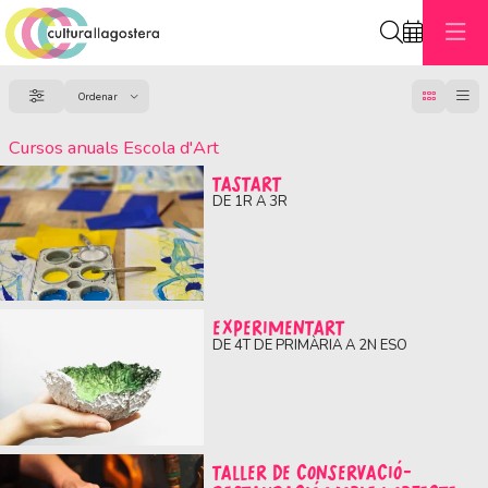
Cerca
C
Ordenar
Filtrar
Ordenar per
Cursos anuals Escola d'Art
TASTART
DE 1R A 3R
EXPERIMENTART
DE 4T DE PRIMÀRIA A 2N ESO
TALLER DE CONSERVACIÓ-