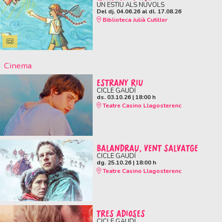
UN ESTIU ALS NÚVOLS
Del dj. 04.06.26
al dl. 17.08.26
Biblioteca Julià Cutiller
Cinema
ESTRANY RIU
CICLE GAUDÍ
ds. 03.10.26
|
18:00 h
Teatre Casino Llagosterenc
BALANDRAU, VENT SALVATGE
CICLE GAUDÍ
dg. 25.10.26
|
18:00 h
Teatre Casino Llagosterenc
TRES ADIOSES
CICLE GAUDÍ