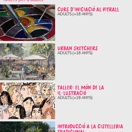
CURS D’INICIACIÓ AL VITRALL
ADULTS (+18 ANYS)
URBAN SKETCHERS
ADULTS (+18 ANYS)
TALLER: EL MÓN DE LA
IL·LUSTRACIÓ
ADULTS (+18 ANYS)
INTRODUCCIÓ A LA CISTELLERIA