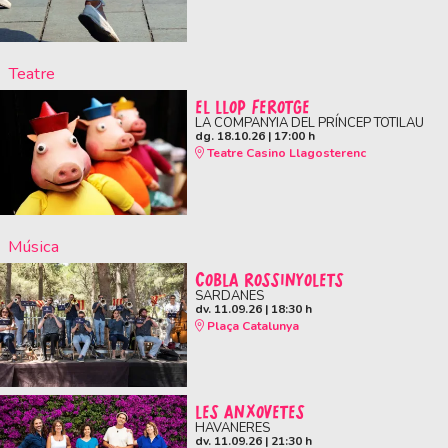
Teatre
EL LLOP FEROTGE
LA COMPANYIA DEL PRÍNCEP TOTILAU
dg. 18.10.26
|
17:00 h
Teatre Casino Llagosterenc
Música
COBLA ROSSINYOLETS
SARDANES
dv. 11.09.26
|
18:30 h
Plaça Catalunya
LES ANXOVETES
HAVANERES
dv. 11.09.26
|
21:30 h