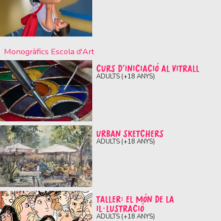
Monogràfics Escola d'Art
CURS D’INICIACIÓ AL VITRALL
ADULTS (+18 ANYS)
URBAN SKETCHERS
ADULTS (+18 ANYS)
TALLER: EL MÓN DE LA
IL·LUSTRACIÓ
ADULTS (+18 ANYS)