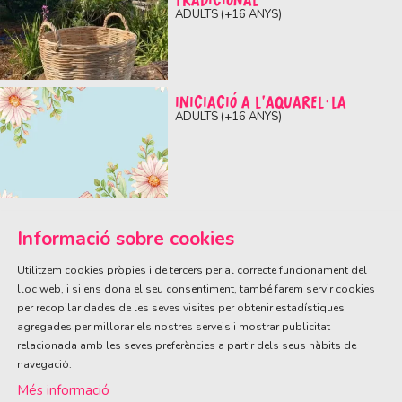
TRADICIONAL
ADULTS (+16 ANYS)
INICIACIÓ A L’AQUAREL·LA
ADULTS (+16 ANYS)
Informació sobre cookies
Utilitzem cookies pròpies i de tercers per al correcte funcionament del
lloc web, i si ens dona el seu consentiment, també farem servir cookies
per recopilar dades de les seves visites per obtenir estadístiques
ÀREA DE CULTURA
agregades per millorar els nostres serveis i mostrar publicitat
Olivareta, 38 · T. 972 83 00 05
cultura@llagostera.cat
relacionada amb les seves preferències a partir dels seus hàbits de
navegació.
Sitemap
|
Avís Legal
|
Ús de Cookies
|
Contactar
Més informació