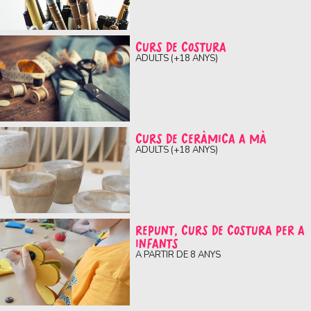
CURS DE COSTURA
ADULTS (+18 ANYS)
CURS DE CERÀMICA A MÀ
ADULTS (+18 ANYS)
REPUNT, CURS DE COSTURA PER A
INFANTS
A PARTIR DE 8 ANYS