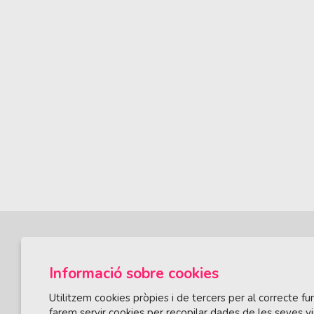
Informació sobre cookies
Utilitzem cookies pròpies i de tercers per al correcte 
farem servir cookies per recopilar dades de les seves vi