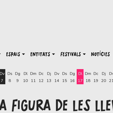
ESPAIS
ENTITATS
FESTIVALS
NOTÍCIES
Dv
Ds
Dg
Dl
Dm
Dc
Dj
Dv
Ds
Dg
Dl
Dm
Dc
Dj
D
7
8
9
10
11
12
13
14
15
16
17
18
19
20
2
Dilluns 17 d'agost
 FIGURA DE LES LL