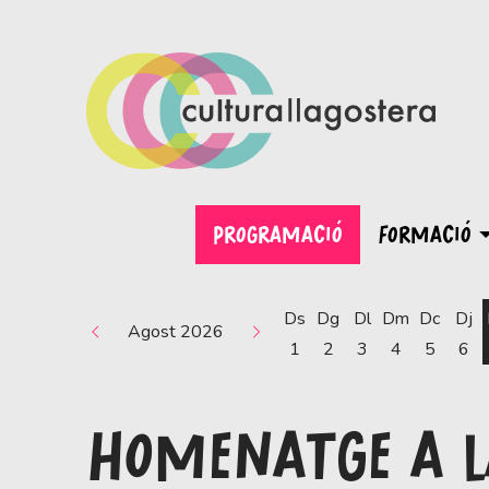
PROGRAMACIÓ
FORMACIÓ
Ds
Dg
Dl
Dm
Dc
Dj
Agost 2026
1
2
3
4
5
6
HOMENATGE A LA