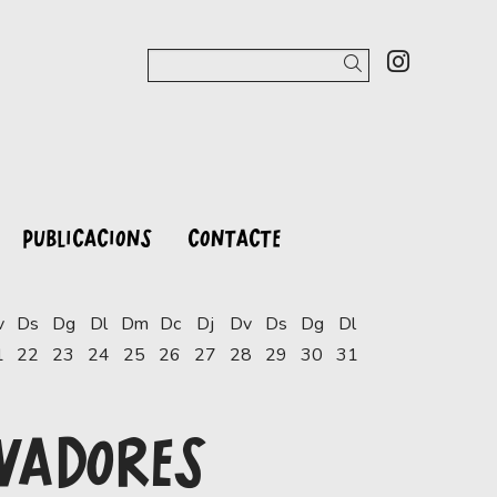
Link a 
Cercar
PUBLICACIONS
CONTACTE
v
Ds
Dg
Dl
Dm
Dc
Dj
Dv
Ds
Dg
Dl
1
22
23
24
25
26
27
28
29
30
31
EVADORES