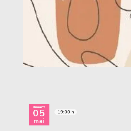
Diapositiva 1 de 1
dimarts
05
19:00 h
mai