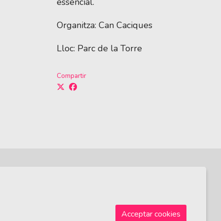
essencial.
Organitza: Can Caciques
Lloc: Parc de la Torre
Compartir
Sitemap
|
Avís Legal
|
Ús de Cookies
|
Contactar
Acceptar cookies