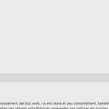
funcionament del lloc web, i si ens dona el seu consentiment, també
sites per obtenir estadístiques agregades per millorar els nostres