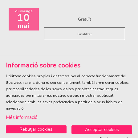
diumenge
10
Gratuït
mai
Finalitzat
Informació sobre cookies
Utilitzem cookies pròpies i de tercers per al correcte funcionament del
lloc web, i si ens dona el seu consentiment, també farem servir cookies
per recopilar dades de les seves visites per obtenir estadístiques
ÀREA DE CULTURA
agregades per millorar els nostres serveis i mostrar publicitat
Olivareta, 38 · T. 972 83 00 05
cultura@llagostera.cat
relacionada amb les seves preferències a partir dels seus hàbits de
navegació.
Sitemap
|
Avís Legal
|
Ús de Cookies
|
Contactar
Més informació
Rebutjar cookies
Acceptar cookies