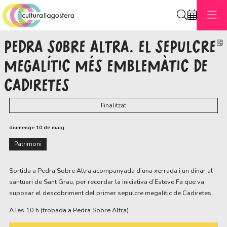
Cerca
PEDRA SOBRE ALTRA. EL SEPULCRE
C
MEGALÍTIC MÉS EMBLEMÀTIC DE
CADIRETES
Finalitzat
diumenge 10 de maig
Patrimoni
Sortida a Pedra Sobre Altra acompanyada d’una xerrada i un dinar al
santuari de Sant Grau, per recordar la iniciativa d’Esteve Fa que va
suposar el descobriment del primer sepulcre megalític de Cadiretes.
A les 10 h (trobada a Pedra Sobre Altra)