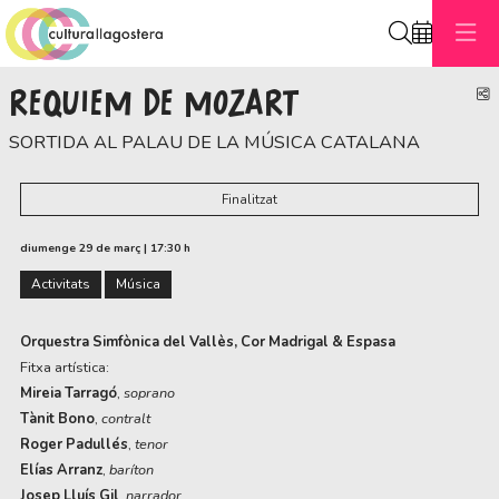
Cerca
REQUIEM DE MOZART
C
SORTIDA AL PALAU DE LA MÚSICA CATALANA
Finalitzat
diumenge 29 de març
|
17:30 h
Activitats
Música
Orquestra Simfònica del Vallès, Cor Madrigal & Espasa
Fitxa artística:
Mireia Tarragó
,
soprano
Tànit Bono
,
contralt
Roger Padullés
,
tenor
Elías Arranz
,
baríton
Josep Lluís Gil
,
narrador