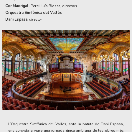
Cor Madrigal
(Pere Lluís Biosca, director)
Orquestra Simfònica del Vallès
Dani Espasa
,
director
Diapositiva 1 de 1
L’Orquestra Simfònica del Vallès, sota la batuta de Dani Espasa,
ens convida a viure una jornada única amb una de les obres més