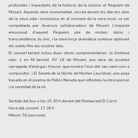
profundes i impactants de la història de la música: el
Requiem
de
Mozart. Aquesta obra monumental, escrita durant els darrers dies
de la seva vida i inconclusa en el moment de la seva mort, va ser
completada per diversos col·laboradors de Mozart. L’impacte
emocional d’aquest
Requiem
, ple de misteri, dolor i
transcendència, és únic, i la seva força dramàtica continua captivant
els oients fins als nostres dies.
El concert també inclou dues obres complementàries: la
Simfonia
núm. 1 en Mi bemoll, KV 16
de Mozart, una obra de joventut
carregada d'energia i frescor que mostra l'inici del seu camí com a
compositor, i
El
Soneto de la Noche
de Morten Lauridsen, una peça
basada en el poema de Pablo Neruda que reflecteix la introspecció
i la serenitat de la nit.
Sortida del bus a les 15.30 h davant del Restaurant El Carril
Hora del concert: 17.30 h
Màxim: 50 persones