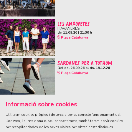
LES ANXOVETES
HAVANERES
dv. 11.09.26
|
21:30 h
Plaça Catalunya
SARDANES PER A TOTHOM
Del ds. 26.09.26
al ds. 19.12.26
Plaça Catalunya
Informació sobre cookies
Utilitzem cookies pròpies i de tercers per al correcte funcionament del
lloc web, i si ens dona el seu consentiment, també farem servir cookies
per recopilar dades de les seves visites per obtenir estadístiques
ÀREA DE CULTURA