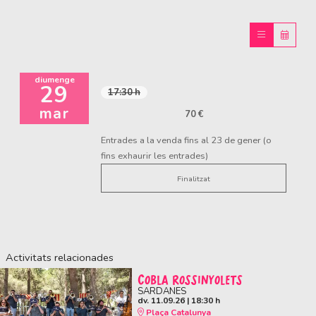
diumenge
29
17:30 h
mar
70 €
Entrades a la venda fins al 23 de gener (o
fins exhaurir les entrades)
Finalitzat
Activitats relacionades
COBLA ROSSINYOLETS
SARDANES
dv. 11.09.26
|
18:30 h
Plaça Catalunya